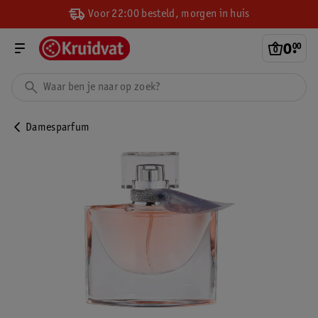
Voor 22:00 besteld, morgen in huis
0
.
00
Damesparfum