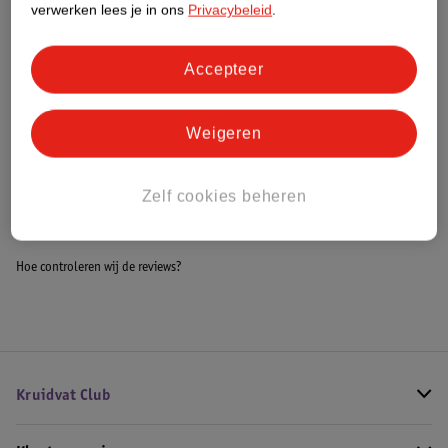
verwerken lees je in ons
Privacybeleid
.
Meer informatie
Accepteer
Bestel & Bezorginformatie
Weigeren
Bekijk ook
Zelf cookies beheren
Meer
Lancome
Alle Damesparfum
Hoe controleren wij de reviews?
Kruidvat Club