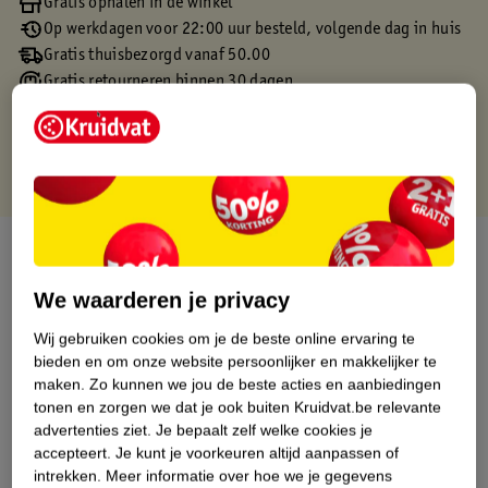
Gratis ophalen in de winkel
Op werkdagen voor 22:00 uur besteld, volgende dag in huis
Gratis thuisbezorgd vanaf 50.00
Gratis retourneren binnen 30 dagen
Gratis punten met je Kruidvat kaart
Over dit product
We waarderen je privacy
Productinformatie
Wij gebruiken cookies om je de beste online ervaring te
bieden en om onze website persoonlijker en makkelijker te
Etiketinformatie
maken.
Zo kunnen we jou de beste acties en aanbiedingen
tonen en zorgen we dat je ook buiten Kruidvat.be relevante
Nature Impact Score
advertenties ziet.
Je bepaalt zelf welke cookies je
accepteert.
Je kunt je voorkeuren altijd aanpassen of
Dit product heeft (nog) geen Nature
intrekken.
Meer informatie over hoe we je gegevens
Impact Score.