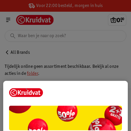
Voor 22:00 besteld, morgen in huis
0
.
00
All Brands
Tijdelijk online geen assortiment beschikbaar. Bekijk al onze
acties in de
folder
.
Kruidvat Club
Klantenservice