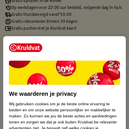
Gratis ophalen in de winkel
Op werkdagen voor 22:00 uur besteld, volgende dag in huis
Gratis thuisbezorgd vanaf 50.00
Gratis retourneren binnen 30 dagen
Gratis punten met je Kruidvat kaart
Over dit product
Productinformatie
We waarderen je privacy
Etiketinformatie
Wij gebruiken cookies om je de beste online ervaring te
bieden en om onze website persoonlijker en makkelijker te
Nature Impact Score
maken.
Zo kunnen we jou de beste acties en aanbiedingen
tonen en zorgen we dat je ook buiten Kruidvat.be relevante
Rood (-) = hoge impact op het milieu.
advertenties ziet.
Je bepaalt zelf welke cookies je