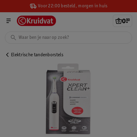
Voor 22:00 besteld, morgen in huis
0
.
00
Elektrische tandenborstels