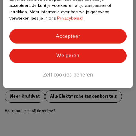
Groen (+) = lage impact op het milieu.
accepteert.
Je kunt je voorkeuren altijd aanpassen of
Gebaseerd op wereldwijde
intrekken.
Meer informatie over hoe we je gegevens
gemiddelden.
verwerken lees je in ons
Privacybeleid
.
Nature Impact Score: 28%
Accepteer
Gemiddelde voor Mondhygiëne: 36%
Hogere score betekent lagere impact
Weigeren
Bestel & Bezorginformatie
Zelf cookies beheren
Bekijk ook
Meer
Kruidvat
Alle Elektrische tandenborstels
Hoe controleren wij de reviews?