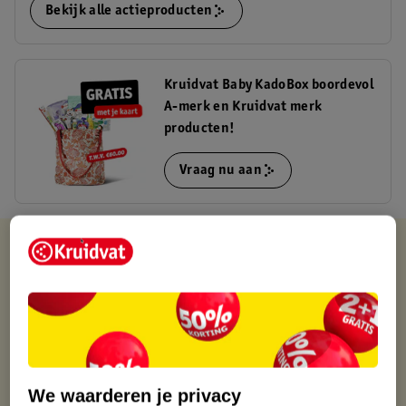
Bekijk alle actieproducten
Kruidvat Baby KadoBox boordevol
A-merk en Kruidvat merk
producten!
Vraag nu aan
Kruidvat is altijd voordelig
Gratis ophalen in de winkel
Op werkdagen voor 22:00 uur besteld, volgende dag in huis
Gratis thuisbezorgd vanaf 50.00
Gratis retourneren binnen 30 dagen
Gratis punten met je Kruidvat kaart
We waarderen je privacy