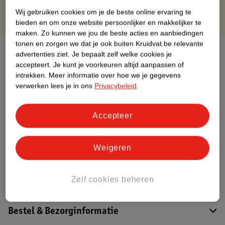
Wij gebruiken cookies om je de beste online ervaring te
bieden en om onze website persoonlijker en makkelijker te
maken.
Zo kunnen we jou de beste acties en aanbiedingen
tonen en zorgen we dat je ook buiten Kruidvat.be relevante
Over dit product
advertenties ziet.
Je bepaalt zelf welke cookies je
accepteert.
Je kunt je voorkeuren altijd aanpassen of
Productinformatie
intrekken.
Meer informatie over hoe we je gegevens
verwerken lees je in ons
Privacybeleid
.
Etiketinformatie
Accepteer
Nature Impact Score
Weigeren
Dit product heeft (nog) geen Nature
Impact Score.
Meer informatie
Zelf cookies beheren
Bestel & Bezorginformatie