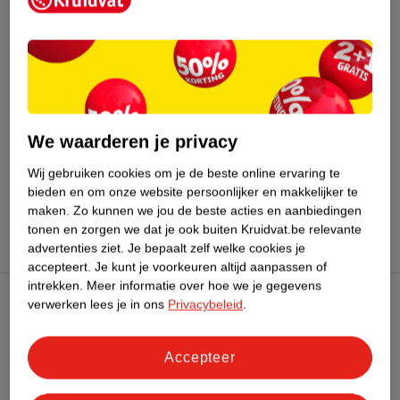
Bestel & Bezorginformatie
Bekijk ook
We waarderen je privacy
Meer
Kruidvat
Alle Telefoonkabeltjes
Wij gebruiken cookies om je de beste online ervaring te
bieden en om onze website persoonlijker en makkelijker te
Hoe controleren wij de reviews?
maken.
Zo kunnen we jou de beste acties en aanbiedingen
tonen en zorgen we dat je ook buiten Kruidvat.be relevante
advertenties ziet.
Je bepaalt zelf welke cookies je
accepteert.
Je kunt je voorkeuren altijd aanpassen of
intrekken.
Meer informatie over hoe we je gegevens
verwerken lees je in ons
Privacybeleid
.
Kruidvat Club
Accepteer
Klantenservice