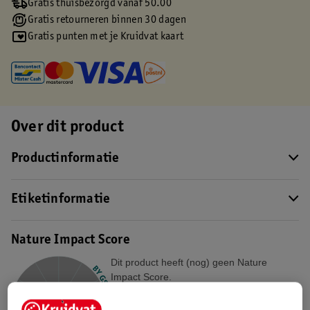
Gratis thuisbezorgd vanaf 50.00
Gratis retourneren binnen 30 dagen
Gratis punten met je Kruidvat kaart
Over dit product
Productinformatie
Etiketinformatie
Nature Impact Score
Dit product heeft (nog) geen Nature
Impact Score.
Meer informatie