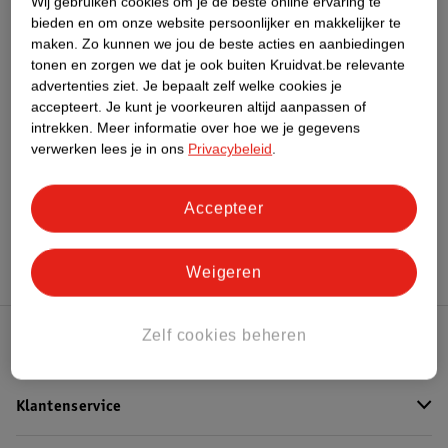
Wij gebruiken cookies om je de beste online ervaring te
bieden en om onze website persoonlijker en makkelijker te
maken.
Zo kunnen we jou de beste acties en aanbiedingen
Bestel & Bezorginformatie
tonen en zorgen we dat je ook buiten Kruidvat.be relevante
advertenties ziet.
Je bepaalt zelf welke cookies je
accepteert.
Je kunt je voorkeuren altijd aanpassen of
intrekken.
Meer informatie over hoe we je gegevens
Bekijk ook
verwerken lees je in ons
Privacybeleid
.
Meer
Kruidvat
Alle Telefoonkabeltjes
Accepteer
Hoe controleren wij de reviews?
Weigeren
Zelf cookies beheren
Kruidvat Club
Klantenservice