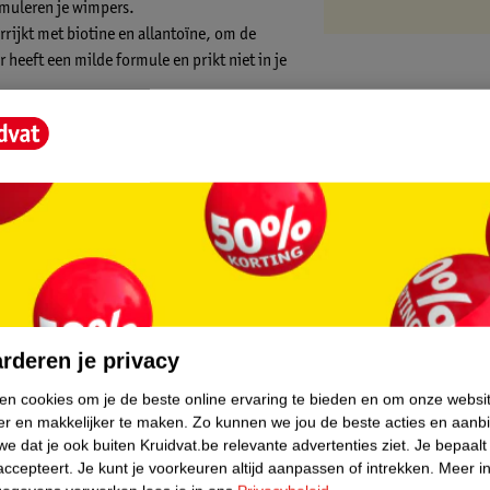
imuleren je wimpers.
rijkt met biotine en allantoïne, om de
 heeft een milde formule en prikt niet in je
 bovenste wimperlijn. Gebruik eenmaal per
f op de onderste wimperlijn.
 elke dag gebruikt. Wil je het effect na de
bruiken.
core.
e voor dagelijks gebruik gedurende 6
rderen je privacy
ken cookies om je de beste online ervaring te bieden en om onze websi
er en makkelijker te maken.
Zo kunnen we jou de beste acties en aanb
e dat je ook buiten Kruidvat.be relevante advertenties ziet.
Je bepaalt
accepteert.
Je kunt je voorkeuren altijd aanpassen of intrekken.
Meer in