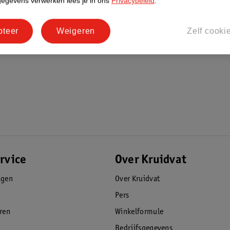
gegevens verwerken lees je in ons
Privacybeleid
.
pteer
Weigeren
Zelf cooki
rvice
Over Kruidvat
agen
Over Kruidvat
Pers
eren
Winkelformule
Bedrijfsgegevens