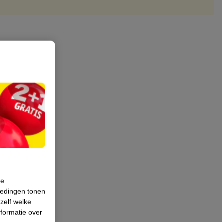
te
iedingen tonen
 zelf welke
formatie over