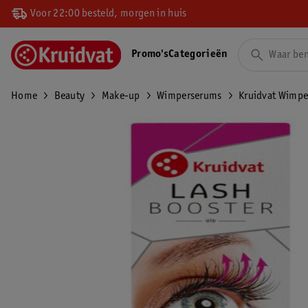
Voor 22:00 besteld, morgen in huis
Promo's
Categorieën
Home
Beauty
Make-up
Wimperserums
Kruidvat Wimpe