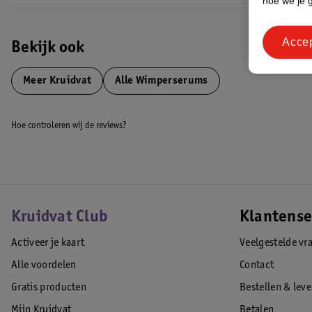
hoe we je 
Acce
Bekijk ook
Meer
Kruidvat
Alle Wimperserums
Hoe controleren wij de reviews?
Kruidvat Club
Klantense
Activeer je kaart
Veelgestelde vr
Alle voordelen
Contact
Gratis producten
Bestellen & lev
Mijn Kruidvat
Betalen