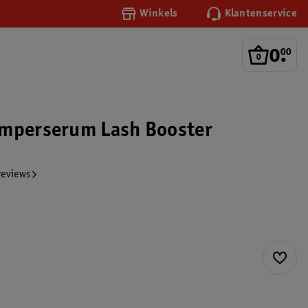
Winkels
Klantenservice
0
.
00
imperserum Lash Booster
reviews