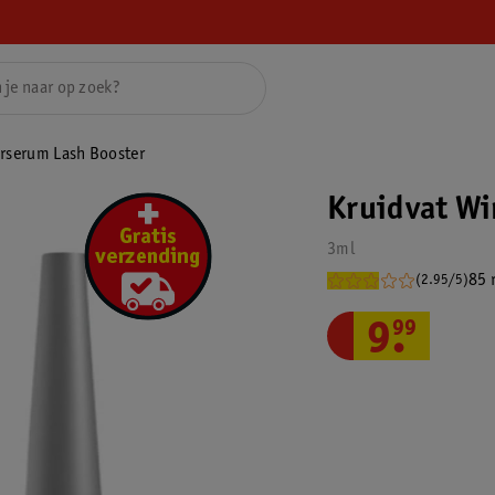
rserum Lash Booster
Kruidvat W
3ml
85 
(2.95/5)
9
.
99