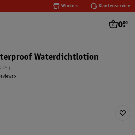
Winkels
Klantenservice
0
.
00
terproof Waterdichtlotion
3.45
reviews