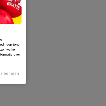
te
iedingen tonen
 zelf welke
formatie over
es beheren