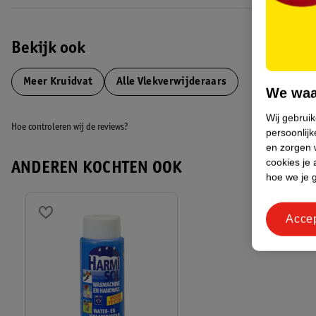
Bekijk ook
Meer
Kruidvat
Alle Vlekverwijderaars
We waa
Wij gebrui
Hoe controleren wij de reviews?
persoonlijk
en zorgen w
cookies je 
ANDEREN KOCHTEN OOK
hoe we je 
Acce