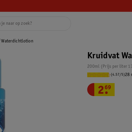
 Waterdichtlotion
Kruidvat Wa
200ml
Prijs per
liter
1
28 
(4.57/5)
2
.
69