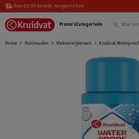
Voor 22:00 besteld, morgen in huis
Promo's
Categorieën
Home
Huishouden
Vlekverwijderaars
Kruidvat Waterproof