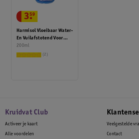
3
.
59
Harmisol Vloeibaar Water-
En Vuilafstotend Voor
Textiel
200ml
2
Kruidvat Club
Klantense
Activeer je kaart
Veelgestelde vr
Alle voordelen
Contact