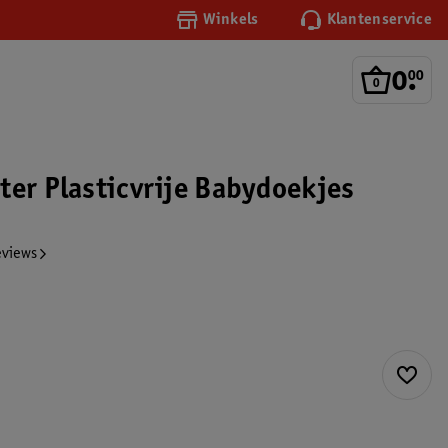
Winkels
Klantenservice
0
.
00
ter Plasticvrije Babydoekjes
eviews