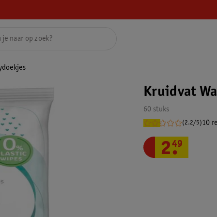
bydoekjes
Kruidvat Wa
60 stuks
10 r
(2.2/5)
2
.
49