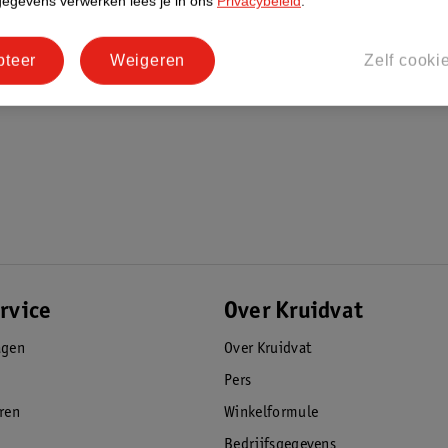
gegevens verwerken lees je in ons
Privacybeleid
.
pteer
Weigeren
Zelf cooki
rvice
Over Kruidvat
agen
Over Kruidvat
Pers
eren
Winkelformule
Bedrijfsgegevens