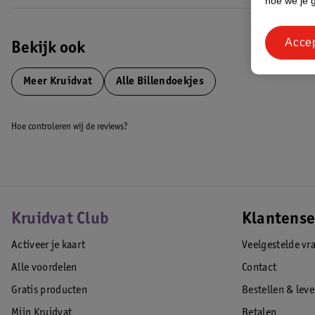
hoe we je 
Acce
Bekijk ook
Meer
Kruidvat
Alle Billendoekjes
Hoe controleren wij de reviews?
Kruidvat Club
Klantense
Activeer je kaart
Veelgestelde vr
Alle voordelen
Contact
Gratis producten
Bestellen & lev
Mijn Kruidvat
Betalen