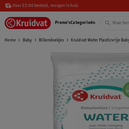
Voor 22:00 besteld, morgen in huis
Promo's
Categorieën
Home
Baby
Billendoekjes
Kruidvat Water Plasticvrije Ba