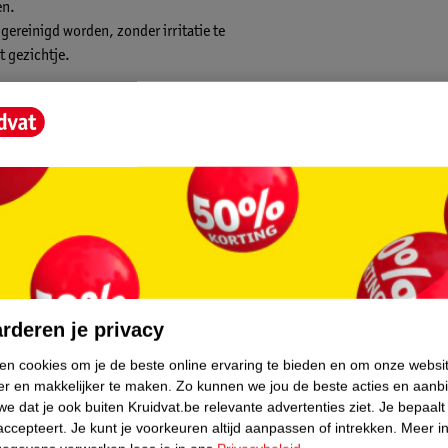
en.
gereinigd worden, zonder irritatie te
t gezichtje.
emakkelijk uit de verpakking en passen ze in
te, zonder concessies te doen aan de
core.
rderen je privacy
ken cookies om je de beste online ervaring te bieden en om onze websi
er en makkelijker te maken.
Zo kunnen we jou de beste acties en aanb
e dat je ook buiten Kruidvat.be relevante advertenties ziet.
Je bepaalt
accepteert.
Je kunt je voorkeuren altijd aanpassen of intrekken.
Meer in