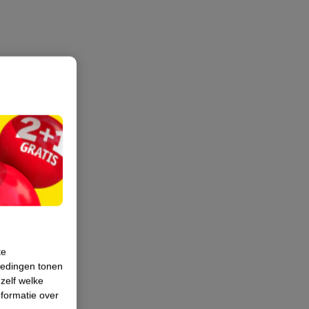
te
iedingen tonen
 zelf welke
formatie over