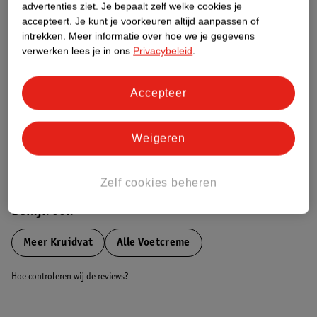
advertenties ziet.
Je bepaalt zelf welke cookies je
Etiketinformatie
accepteert.
Je kunt je voorkeuren altijd aanpassen of
intrekken.
Meer informatie over hoe we je gegevens
Nature Impact Score
verwerken lees je in ons
Privacybeleid
.
Dit product heeft (nog) geen Nature
Impact Score.
Accepteer
Meer informatie
Weigeren
Bestel & Bezorginformatie
Zelf cookies beheren
Bekijk ook
Meer
Kruidvat
Alle Voetcreme
Hoe controleren wij de reviews?