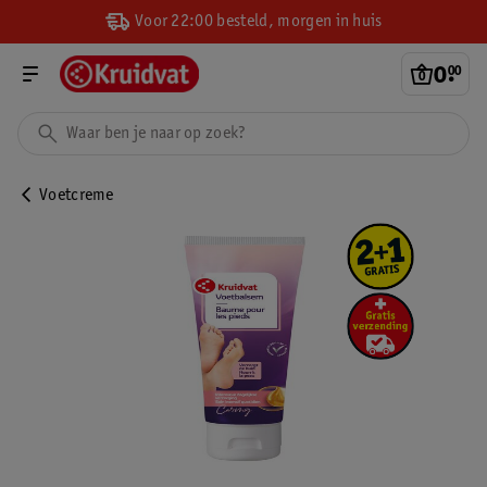
Voor 22:00 besteld, morgen in huis
0
.
00
Voetcreme