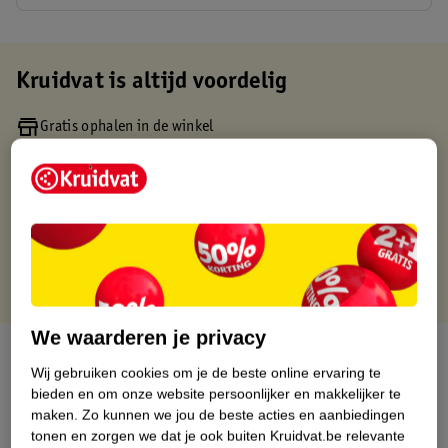
Kruidvat is altijd voordelig
Gratis ophalen in de winkel
Op werkdagen voor 22:00 uur besteld, volgende dag in huis
Gratis thuisbezorgd vanaf 50.00
Gratis retourneren binnen 30 dagen
Gratis punten met je Kruidvat kaart
We waarderen je privacy
Over dit product
Wij gebruiken cookies om je de beste online ervaring te
bieden en om onze website persoonlijker en makkelijker te
Productinformatie
maken.
Zo kunnen we jou de beste acties en aanbiedingen
tonen en zorgen we dat je ook buiten Kruidvat.be relevante