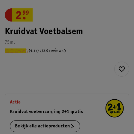
2
.
99
Kruidvat Voetbalsem
75ml
38 reviews
(4.37/5)
Actie
Kruidvat voetverzorging 2+1 gratis
Bekijk alle actieproducten