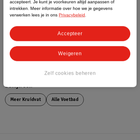
accepteert.
Je kunt je voorkeuren altijd aanpassen of
intrekken.
Meer informatie over hoe we je gegevens
Nature Impact Score
verwerken lees je in ons
Privacybeleid
.
Dit product heeft (nog) geen Nature
Impact Score.
Accepteer
Meer informatie
Weigeren
Bestel & Bezorginformatie
Zelf cookies beheren
Bekijk ook
Meer
Kruidvat
Alle Voetbad