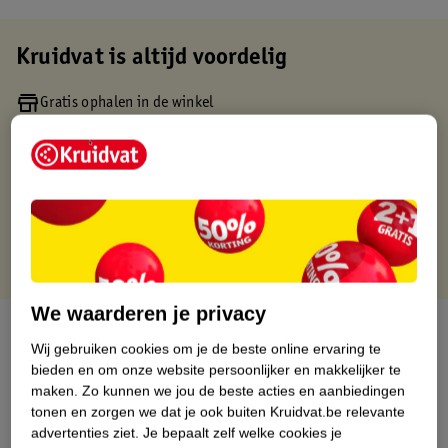
Kruidvat is altijd voordelig
Gratis ophalen in de winkel
Op werkdagen voor 22:00 uur besteld, volgende dag in huis
Gratis thuisbezorgd vanaf 50.00
Gratis retourneren binnen 30 dagen
Gratis punten met je Kruidvat kaart
We waarderen je privacy
Over dit product
Wij gebruiken cookies om je de beste online ervaring te
bieden en om onze website persoonlijker en makkelijker te
Productinformatie
maken.
Zo kunnen we jou de beste acties en aanbiedingen
tonen en zorgen we dat je ook buiten Kruidvat.be relevante
advertenties ziet.
Je bepaalt zelf welke cookies je
Etiketinformatie