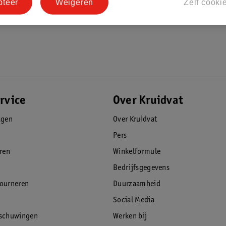
pteer
Weigeren
Zelf cooki
rvice
Over Kruidvat
agen
Over Kruidvat
Pers
eren
Winkelformule
Bedrijfsgegevens
tourneren
Duurzaamheid
Social Media
rschuwingen
Werken bij