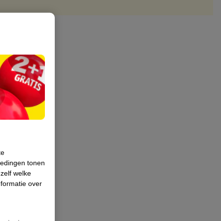
te
iedingen tonen
 zelf welke
formatie over