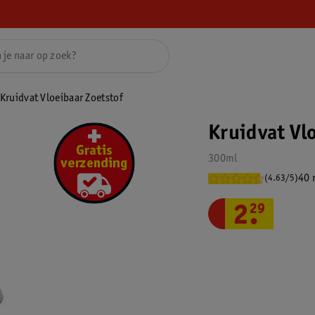
Kruidvat Vloeibaar Zoetstof
Kruidvat Vl
300ml
40 
(4.63/5)
2
.
29