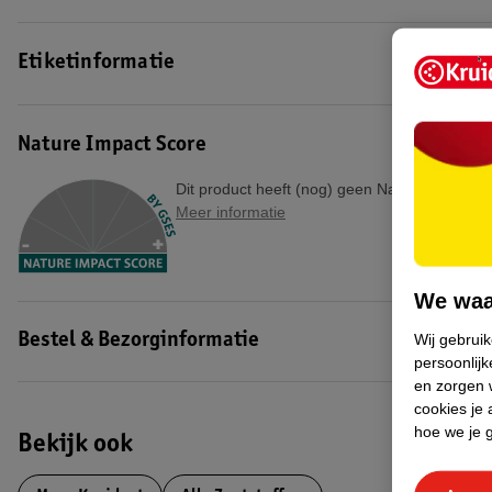
Etiketinformatie
Nature Impact Score
Dit product heeft (nog) geen Nature Impact S
Meer informatie
We waa
Wij gebrui
Bestel & Bezorginformatie
persoonlijk
en zorgen w
cookies je 
hoe we je 
Bekijk ook