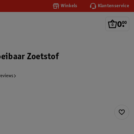
Winkels
Klantenservice
0
.
00
oeibaar Zoetstof
reviews