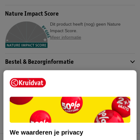
Nature Impact Score
Dit product heeft (nog) geen Nature
Impact Score.
Meer informatie
Bestel & Bezorginformatie
Bekijk ook
Meer
Kruidvat
Alle Unpublished
We waarderen je privacy