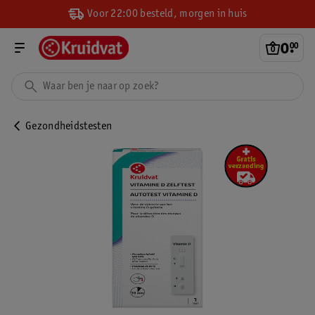
Voor 22:00 besteld, morgen in huis
0
.
00
Gezondheidstesten