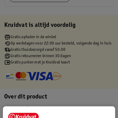
Kruidvat is altijd voordelig
Gratis ophalen in de winkel
Op werkdagen voor 22:00 uur besteld, volgende dag in huis
Gratis thuisbezorgd vanaf 50.00
Gratis retourneren binnen 30 dagen
Gratis punten met je Kruidvat kaart
Over dit product
Productinformatie