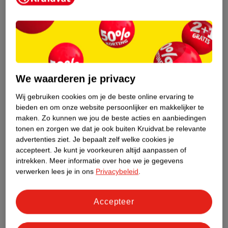
Etiketinformatie
Nature Impact Score
Dit product heeft (nog) geen Nature
Impact Score.
We waarderen je privacy
Meer informatie
Wij gebruiken cookies om je de beste online ervaring te
bieden en om onze website persoonlijker en makkelijker te
maken.
Zo kunnen we jou de beste acties en aanbiedingen
Bestel & Bezorginformatie
tonen en zorgen we dat je ook buiten Kruidvat.be relevante
advertenties ziet.
Je bepaalt zelf welke cookies je
accepteert.
Je kunt je voorkeuren altijd aanpassen of
Bekijk ook
intrekken.
Meer informatie over hoe we je gegevens
verwerken lees je in ons
Privacybeleid
.
Meer
Kruidvat
Alle Weerstand en energie
Accepteer