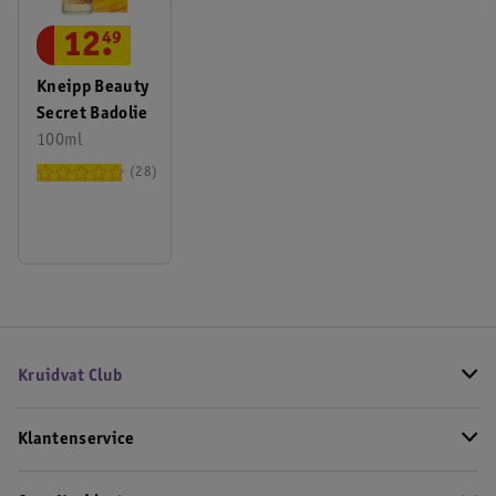
12
.
49
Kneipp Beauty
Secret Badolie
100ml
28
Kruidvat Club
Klantenservice