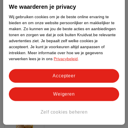
Meer informatie
We waarderen je privacy
Wij gebruiken cookies om je de beste online ervaring te
bieden en om onze website persoonlijker en makkelijker te
Bestel & Bezorginformatie
maken.
Zo kunnen we jou de beste acties en aanbiedingen
tonen en zorgen we dat je ook buiten Kruidvat.be relevante
advertenties ziet.
Je bepaalt zelf welke cookies je
accepteert.
Je kunt je voorkeuren altijd aanpassen of
Bekijk ook
intrekken.
Meer informatie over hoe we je gegevens
verwerken lees je in ons
Privacybeleid
.
Meer
Kruidvat
Alle Bodyolie
Accepteer
Hoe controleren wij de reviews?
ANDEREN KOCHTEN OOK
Weigeren
Zelf cookies beheren