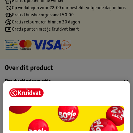
Gratis ophalen in de winkel
Op werkdagen voor 22:00 uur besteld, volgende dag in huis
Gratis thuisbezorgd vanaf 50.00
Gratis retourneren binnen 30 dagen
Gratis punten met je Kruidvat kaart
Over dit product
Productinformatie
Etiketinformatie
Nature Impact Score
Dit product heeft (nog) geen Nature
Impact Score.