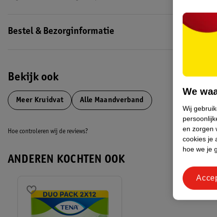
Bestel & Bezorginformatie
Bekijk ook
We waa
Meer
Kruidvat
Alle Maandverband
Wij gebrui
persoonlijk
en zorgen w
Hoe controleren wij de reviews?
cookies je 
hoe we je 
ANDEREN KOCHTEN OOK
Acce