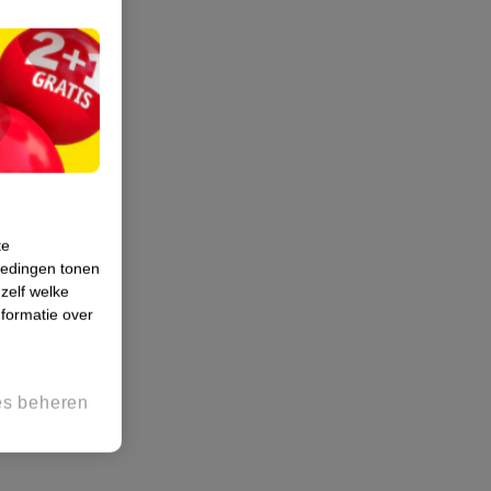
te
iedingen tonen
 zelf welke
formatie over
es beheren