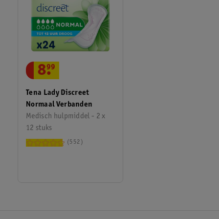
8
.
99
Tena Lady Discreet
Normaal Verbanden
Medisch hulpmiddel - 2 x
12 stuks
552