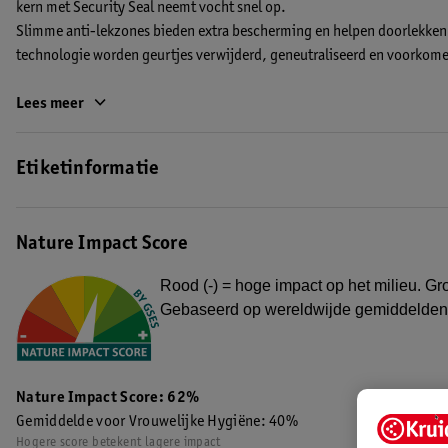
kern met Security Seal neemt vocht snel op.
Slimme anti-lekzones bieden extra bescherming en helpen doorlekken 
technologie worden geurtjes verwijderd, geneutraliseerd en voorkomen
De brede hechtstrip en flexibele vleugels houden het verband stevig op 
Lees meer
verpakt en daardoor makkelijk mee te nemen.
EAN code:8720674233147,8717333272296
Etiketinformatie
Nature Impact Score
Rood (-) = hoge impact op het milieu. Gro
Gebaseerd op wereldwijde gemiddelden
Nature Impact Score: 62%
Gemiddelde voor Vrouwelijke Hygiëne: 40%
Hogere score betekent lagere impact