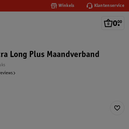
Winkels
Klantenservice
0
.
00
tra Long Plus Maandverband
uks
reviews