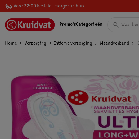
Voor 22:00 besteld, morgen in huis
Promo's
Categorieën
Home
Verzorging
Intieme verzorging
Maandverband
K