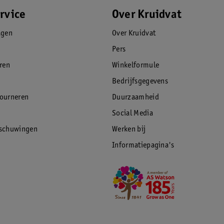
rvice
Over Kruidvat
agen
Over Kruidvat
Pers
eren
Winkelformule
Bedrijfsgegevens
tourneren
Duurzaamheid
Social Media
rschuwingen
Werken bij
Informatiepagina's