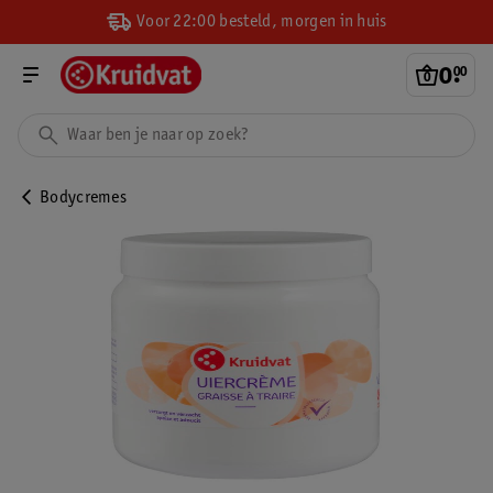
Voor 22:00 besteld, morgen in huis
0
.
00
Bodycremes