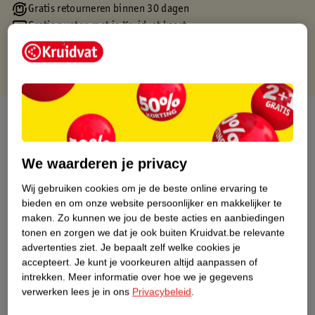
Gratis retourneren binnen 30 dagen
Gratis punten met je Kruidvat kaart
Over dit product
Productinformatie
We waarderen je privacy
Wij gebruiken cookies om je de beste online ervaring te
Etiketinformatie
bieden en om onze website persoonlijker en makkelijker te
maken.
Zo kunnen we jou de beste acties en aanbiedingen
Nature Impact Score
tonen en zorgen we dat je ook buiten Kruidvat.be relevante
advertenties ziet.
Je bepaalt zelf welke cookies je
Dit product heeft (nog) geen Nature
accepteert.
Je kunt je voorkeuren altijd aanpassen of
Impact Score.
intrekken.
Meer informatie over hoe we je gegevens
Meer informatie
verwerken lees je in ons
Privacybeleid
.