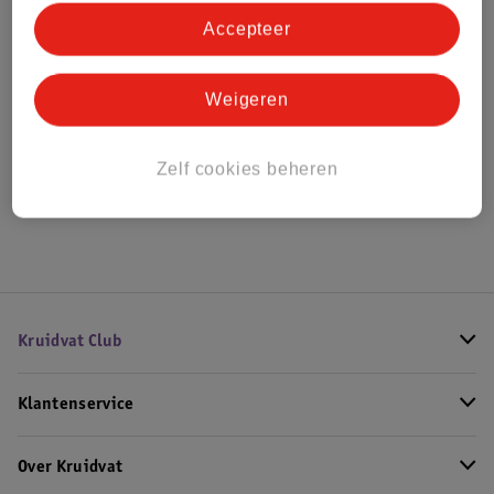
Accepteer
Bestel & Bezorginformatie
Weigeren
Bekijk ook
Zelf cookies beheren
Meer
Kruidvat
Alle Bodycremes
Kruidvat Club
Klantenservice
Over Kruidvat