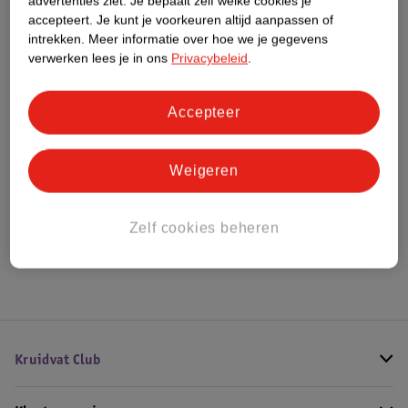
advertenties ziet.
Je bepaalt zelf welke cookies je
Meer informatie
accepteert.
Je kunt je voorkeuren altijd aanpassen of
intrekken.
Meer informatie over hoe we je gegevens
verwerken lees je in ons
Privacybeleid
.
Bestel & Bezorginformatie
Accepteer
Bekijk ook
Weigeren
Meer
Kruidvat Solait
Alle Mini reisverpakkingen
Zelf cookies beheren
Hoe controleren wij de reviews?
Kruidvat Club