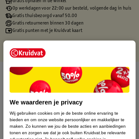
Gratis ophalen in de winkel
Op werkdagen voor 22:00 uur besteld, volgende dag in huis
Gratis thuisbezorgd vanaf 50.00
Gratis retourneren binnen 30 dagen
Gratis punten met je Kruidvat kaart
Over dit product
Productinformatie
We waarderen je privacy
Etiketinformatie
Wij gebruiken cookies om je de beste online ervaring te
bieden en om onze website persoonlijker en makkelijker te
Nature Impact Score
maken.
Zo kunnen we jou de beste acties en aanbiedingen
Dit product heeft (nog) geen Nature
tonen en zorgen we dat je ook buiten Kruidvat.be relevante
Impact Score.