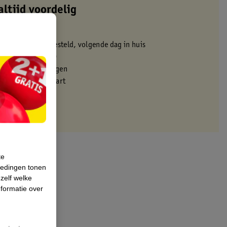
altijd voordelig
 in de winkel
oor 22:00 uur besteld, volgende dag in huis
zorgd vanaf 50.00
eren binnen 30 dagen
met je Kruidvat kaart
te
iedingen tonen
 zelf welke
formatie over