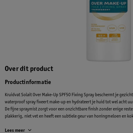
Over dit product
Productinformatie
Kruidvat Solait Over Make-Up SPF50 Fixing Spray beschermt je gezicht 
waterproof spray fixeert make-up en hydrateert je huid tot wel acht uu
De fijne spraymist zorgt voor een onzichtbare finish zonder enige resten
plakkerig, niet vet en heeft een subtiele geur van honingmeloen en kok
Hoe gebruik je de Kruidvat Solait Over Make-Up SPF50 Fixing Spr
Lees meer