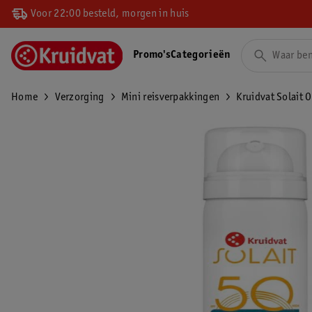
Voor 22:00 besteld, morgen in huis
Promo's
Categorieën
Home
Verzorging
Mini reisverpakkingen
Kruidvat Solait 