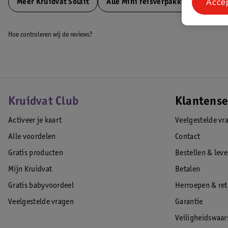
Acce
Meer
Kruidvat Solait
Alle Mini reisverpakkingen
Hoe controleren wij de reviews?
Kruidvat Club
Klantense
Activeer je kaart
Veelgestelde vr
Alle voordelen
Contact
Gratis producten
Bestellen & lev
Mijn Kruidvat
Betalen
Gratis babyvoordeel
Herroepen & re
Veelgestelde vragen
Garantie
Veiligheidswaa