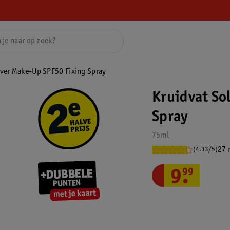
Over Make-Up SPF50 Fixing Spray
Kruidvat So
Spray
75ml
27 
(4.33/5)
9
.
99