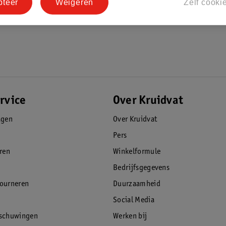
pteer
Weigeren
Zelf cooki
rvice
Over Kruidvat
agen
Over Kruidvat
Pers
eren
Winkelformule
Bedrijfsgegevens
tourneren
Duurzaamheid
Social Media
rschuwingen
Werken bij