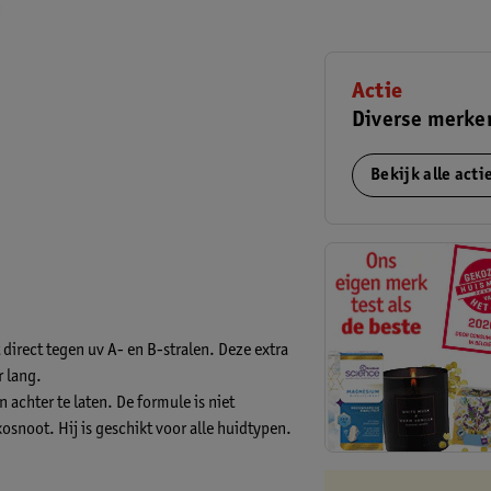
Actie
Diverse merke
Bekijk alle act
direct tegen uv A- en B-stralen. Deze extra
r lang.
 achter te laten. De formule is niet
osnoot. Hij is geschikt voor alle huidtypen.
ay?