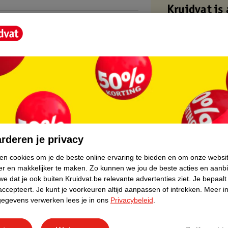
g op je gezicht op een afstand van ongeveer
Kruidvat is 
ende aanbrengt, zo werkt de bescherming
ranspiratie, na het zwemmen en afdrogen.
Gratis ophalen
Op werkdagen v
stelling aan de zon. Houd baby’s en jonge
Gratis thuisbe
 een zonbeschermingsproduct met hoge
Gratis retourn
sfactor biedt geen volledige bescherming
Gratis punten 
core.
den te worden! Overmatige blootstelling
ontact met ogen en kleding om vlekken te
rderen je privacy
ken cookies om je de beste online ervaring te bieden en om onze websi
etherlands.com.
er en makkelijker te maken.
Zo kunnen we jou de beste acties en aanb
e dat je ook buiten Kruidvat.be relevante advertenties ziet.
Je bepaalt
belgium.com.
accepteert.
Je kunt je voorkeuren altijd aanpassen of intrekken.
Meer in
gegevens verwerken lees je in ons
Privacybeleid
.