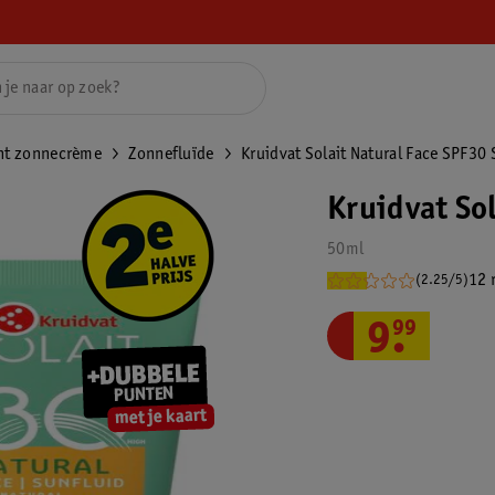
ht zonnecrème
Zonnefluïde
Kruidvat Solait Natural Face SPF30 
Kruidvat Sol
50ml
12 
(2.25/5)
9
.
99