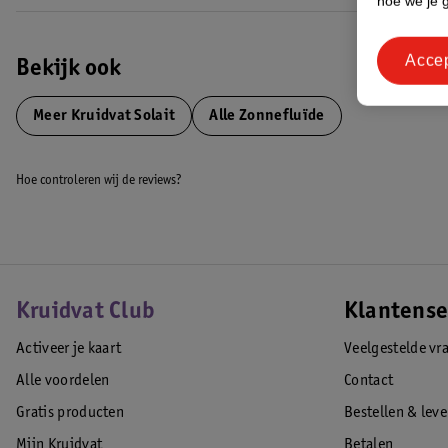
hoe we je 
Hiermee zetten we weer een stap richting een duurzamere wereld!
EAN code:8720674239590,8719179641250
Acce
Bekijk ook
Meer
Kruidvat Solait
Alle Zonnefluïde
Hoe controleren wij de reviews?
Kruidvat Club
Klantense
Activeer je kaart
Veelgestelde vr
Alle voordelen
Contact
Gratis producten
Bestellen & lev
Mijn Kruidvat
Betalen