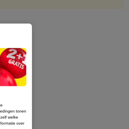
te
iedingen tonen
 zelf welke
formatie over