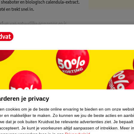
he sheaboter en biologisch calendula-extract.
té en trekt snel in.
arfum van natuurlijke oorsprong en is
recycled plastic.
d minerale uv A- en uv B-filters, zinkoxide
sen en leggen een laagje op je huid. Dit kan
.
ioxide gebruik gemaakt van nanotechnologie.
core.
rderen je privacy
ken cookies om je de beste online ervaring te bieden en om onze websi
at Merk producten worden steeds duurzamer.
er en makkelijker te maken.
Zo kunnen we jou de beste acties en aanb
n minerale filters geen microplastics. De
e dat je ook buiten Kruidvat.be relevante advertenties ziet.
Je bepaalt
an de uv-filters oxybenzone en octinoxate in
accepteert.
Je kunt je voorkeuren altijd aanpassen of intrekken.
Meer in
an
75% gerecycled karton van een FSC mix
.