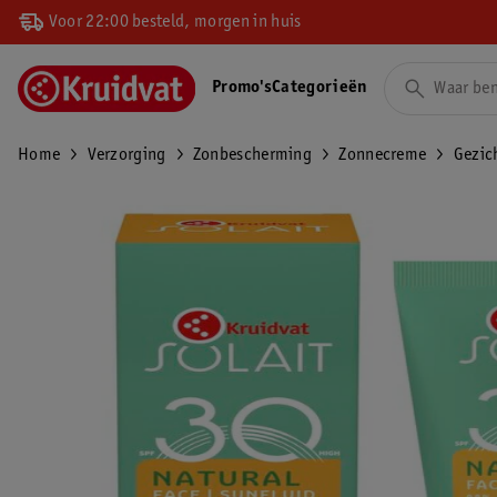
Voor 22:00 besteld, morgen in huis
Promo's
Categorieën
Home
Verzorging
Zonbescherming
Zonnecreme
Gezic