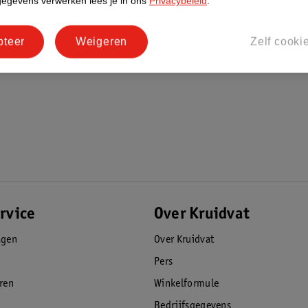
gegevens verwerken lees je in ons
Privacybeleid
.
pteer
Weigeren
Zelf cooki
rvice
Over Kruidvat
agen
Over Kruidvat
Pers
eren
Winkelformule
Bedrijfsgegevens