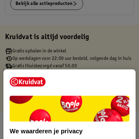
Bekijk alle actieproducten
Kruidvat is altijd voordelig
Gratis ophalen in de winkel
Op werkdagen voor 22:00 uur besteld, volgende dag in huis
Gratis thuisbezorgd vanaf 50.00
Gratis retourneren binnen 30 dagen
Gratis punten met je Kruidvat kaart
Over dit product
We waarderen je privacy
Productinformatie