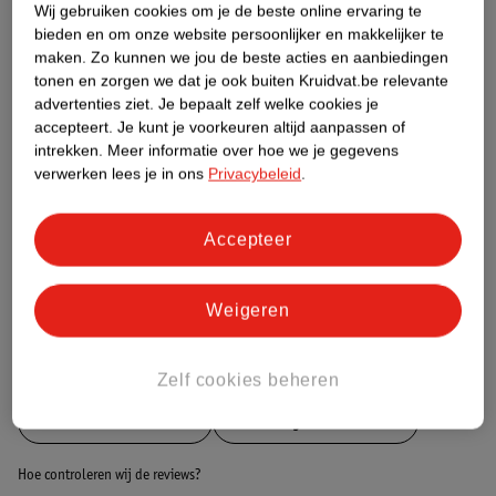
Wij gebruiken cookies om je de beste online ervaring te
bieden en om onze website persoonlijker en makkelijker te
Etiketinformatie
maken.
Zo kunnen we jou de beste acties en aanbiedingen
tonen en zorgen we dat je ook buiten Kruidvat.be relevante
advertenties ziet.
Je bepaalt zelf welke cookies je
Nature Impact Score
accepteert.
Je kunt je voorkeuren altijd aanpassen of
intrekken.
Meer informatie over hoe we je gegevens
Dit product heeft (nog) geen Nature
verwerken lees je in ons
Privacybeleid
.
Impact Score.
Meer informatie
Accepteer
Bestel & Bezorginformatie
Weigeren
Bekijk ook
Zelf cookies beheren
Meer
Kruidvat Solait
Alle Baby zonnecreme
Hoe controleren wij de reviews?