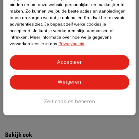
bieden en om onze website persoonlijker en makkelijker te
maken.
Zo kunnen we jou de beste acties en aanbiedingen
Etiketinformatie
tonen en zorgen we dat je ook buiten Kruidvat.be relevante
advertenties ziet.
Je bepaalt zelf welke cookies je
accepteert.
Je kunt je voorkeuren altijd aanpassen of
Nature Impact Score
intrekken.
Meer informatie over hoe we je gegevens
Rood (-) = hoge impact op het milieu.
verwerken lees je in ons
Privacybeleid
.
Groen (+) = lage impact op het milieu.
Gebaseerd op wereldwijde
Accepteer
gemiddelden.
Nature Impact Score: 49%
Weigeren
Gemiddelde voor Bruiningsproducten: 7%
Hogere score betekent lagere impact
Zelf cookies beheren
Bestel & Bezorginformatie
Bekijk ook