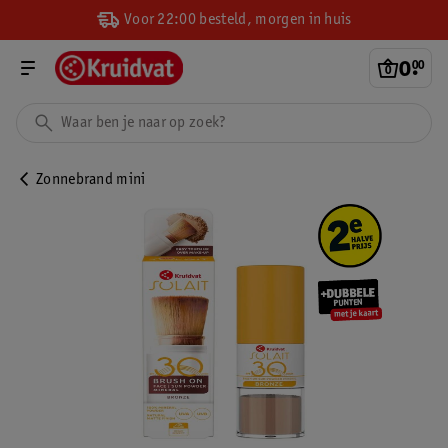
Voor 22:00 besteld, morgen in huis
0
.
00
Zonnebrand mini