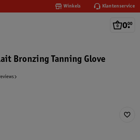
Winkels
Klantenservice
0
.
00
lait Bronzing Tanning Glove
reviews