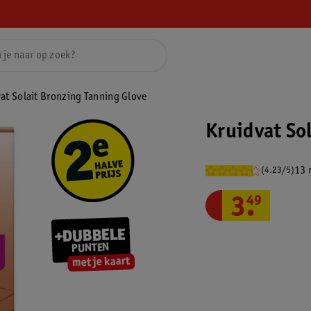
at Solait Bronzing Tanning Glove
Kruidvat So
13 
(4.23/5)
3
.
49