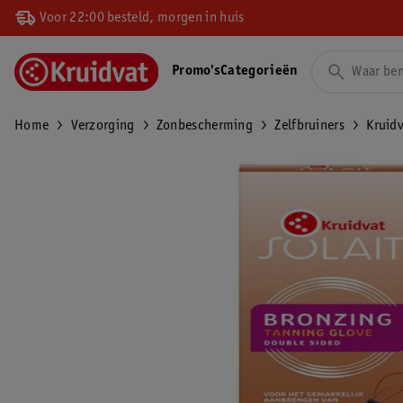
Voor 22:00 besteld, morgen in huis
Promo's
Categorieën
Home
Verzorging
Zonbescherming
Zelfbruiners
Kruidv