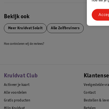
hoe we je 
Acce
Bekijk ook
Meer
Kruidvat Solait
Alle Zelfbruiners
Hoe controleren wij de reviews?
Kruidvat Club
Klantense
Activeer je kaart
Veelgestelde vr
Alle voordelen
Contact
Gratis producten
Bestellen & lev
Mijn Kruidvat
Betalen