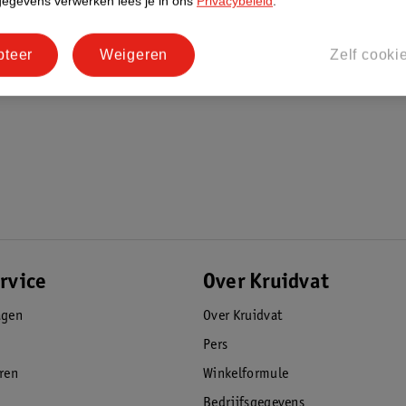
gegevens verwerken lees je in ons
Privacybeleid
.
pteer
Weigeren
Zelf cooki
rvice
Over Kruidvat
agen
Over Kruidvat
Pers
eren
Winkelformule
Bedrijfsgegevens