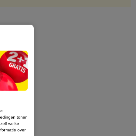
te
iedingen tonen
 zelf welke
formatie over