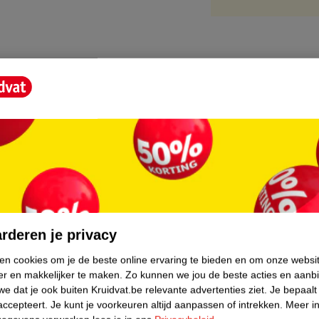
inbrengende crèmes aan op de handschoen.
tig aan over je gezicht en lichaam. Was na
en.
m en 5% thermoplastic polyurethaan.
core.
rderen je privacy
ken cookies om je de beste online ervaring te bieden en om onze websi
er en makkelijker te maken.
Zo kunnen we jou de beste acties en aanb
e dat je ook buiten Kruidvat.be relevante advertenties ziet.
Je bepaalt
accepteert.
Je kunt je voorkeuren altijd aanpassen of intrekken.
Meer in