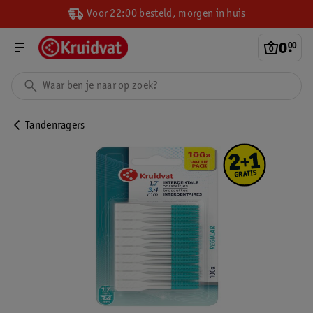
Voor 22:00 besteld, morgen in huis
0
.
00
Tandenragers