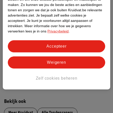
Over dit product
maken.
Zo kunnen we jou de beste acties en aanbiedingen
tonen en zorgen we dat je ook buiten Kruidvat.be relevante
Productinformatie
advertenties ziet.
Je bepaalt zelf welke cookies je
accepteert.
Je kunt je voorkeuren altijd aanpassen of
intrekken.
Meer informatie over hoe we je gegevens
Etiketinformatie
verwerken lees je in ons
Privacybeleid
.
Nature Impact Score
Accepteer
Dit product heeft (nog) geen Nature
Impact Score.
Weigeren
Meer informatie
Zelf cookies beheren
Bestel & Bezorginformatie
Bekijk ook
Meer
Kruidvat
Alle Tandenragers