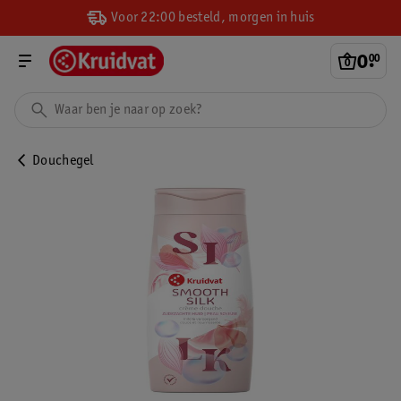
Voor 22:00 besteld, morgen in huis
0
.
00
Douchegel