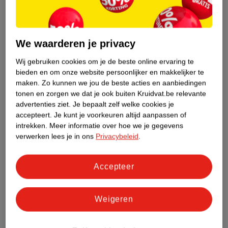
Groen (+) = lage impact op het milieu.
Gebaseerd op wereldwijde
gemiddelden.
We waarderen je privacy
Nature Impact Score: 58%
Wij gebruiken cookies om je de beste online ervaring te
Gemiddelde voor Producten voor Lichaamsreiniging: 49%
bieden en om onze website persoonlijker en makkelijker te
Hogere score betekent lagere impact
maken.
Zo kunnen we jou de beste acties en aanbiedingen
tonen en zorgen we dat je ook buiten Kruidvat.be relevante
Bestel & Bezorginformatie
advertenties ziet.
Je bepaalt zelf welke cookies je
accepteert.
Je kunt je voorkeuren altijd aanpassen of
intrekken.
Meer informatie over hoe we je gegevens
verwerken lees je in ons
Privacybeleid
.
Bekijk ook
Meer
Kruidvat
Alle Douchecreme
Accepteer
Hoe controleren wij de reviews?
Weigeren
ANDEREN KOCHTEN OOK