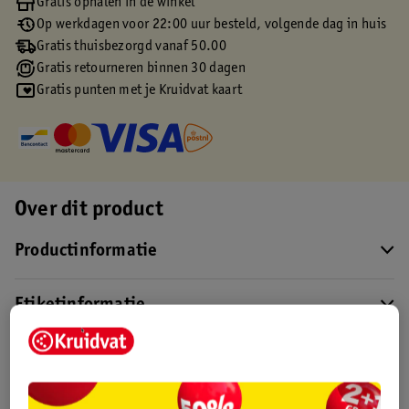
Gratis ophalen in de winkel
Op werkdagen voor 22:00 uur besteld, volgende dag in huis
Gratis thuisbezorgd vanaf 50.00
Gratis retourneren binnen 30 dagen
Gratis punten met je Kruidvat kaart
Over dit product
Productinformatie
Etiketinformatie
Nature Impact Score
Rood (-) = hoge impact op het milieu.