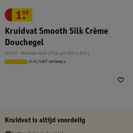
1
.
69
Kruidvat Smooth Silk Crème
Douchegel
300ml - Normale huid
Prijs per
liter
5.633
67 reviews
(4.61/5)
Kruidvat is altijd voordelig