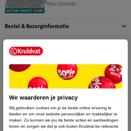
Meer informatie
Bestel & Bezorginformatie
Bekijk ook
Meer
Kruidvat
Alle Lampen
Hoe controleren wij de reviews?
We waarderen je privacy
Wij gebruiken cookies om je de beste online ervaring te
Kruidvat Club
bieden en om onze website persoonlijker en makkelijker te
maken.
Zo kunnen we jou de beste acties en aanbiedingen
tonen en zorgen we dat je ook buiten Kruidvat.be relevante
Klantenservice