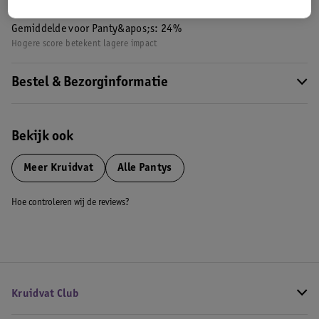
Nature Impact Score: 23%
Gemiddelde voor Panty&apos;s: 24%
Hogere score betekent lagere impact
Bestel & Bezorginformatie
Bekijk ook
Meer
Kruidvat
Alle Pantys
Hoe controleren wij de reviews?
Kruidvat Club