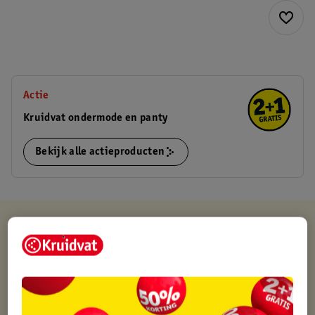
Actie
Kruidvat ondermode en panty
Bekijk alle actieproducten
Kruidvat is altijd voordelig
Gratis ophalen in de winkel
Op werkdagen voor 22:00 uur besteld, volgende dag in huis
Gratis thuisbezorgd vanaf 50.00
Gratis retourneren binnen 30 dagen