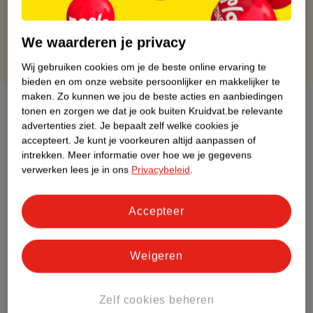
Gratis punten met je Kruidvat kaart
We waarderen je privacy
Wij gebruiken cookies om je de beste online ervaring te
bieden en om onze website persoonlijker en makkelijker te
maken.
Zo kunnen we jou de beste acties en aanbiedingen
Over dit product
tonen en zorgen we dat je ook buiten Kruidvat.be relevante
advertenties ziet.
Je bepaalt zelf welke cookies je
Productinformatie
accepteert.
Je kunt je voorkeuren altijd aanpassen of
intrekken.
Meer informatie over hoe we je gegevens
verwerken lees je in ons
Privacybeleid
.
Etiketinformatie
Accepteer
Nature Impact Score
Rood (-) = hoge impact op het milieu.
Weigeren
Groen (+) = lage impact op het milieu.
Gebaseerd op wereldwijde
gemiddelden.
Zelf cookies beheren