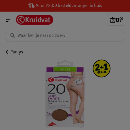
Voor 22:00 besteld, morgen in huis
0
.
00
Pantys