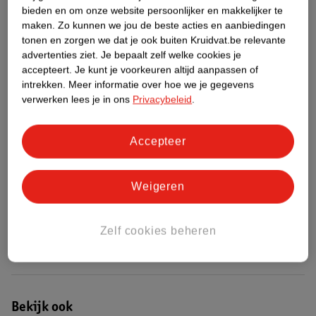
bieden en om onze website persoonlijker en makkelijker te
maken.
Zo kunnen we jou de beste acties en aanbiedingen
Etiketinformatie
tonen en zorgen we dat je ook buiten Kruidvat.be relevante
advertenties ziet.
Je bepaalt zelf welke cookies je
accepteert.
Je kunt je voorkeuren altijd aanpassen of
Nature Impact Score
intrekken.
Meer informatie over hoe we je gegevens
Rood (-) = hoge impact op het milieu.
verwerken lees je in ons
Privacybeleid
.
Groen (+) = lage impact op het milieu.
Gebaseerd op wereldwijde
Accepteer
gemiddelden.
Nature Impact Score: 23%
Weigeren
Gemiddelde voor Panty&apos;s: 24%
Hogere score betekent lagere impact
Zelf cookies beheren
Bestel & Bezorginformatie
Bekijk ook