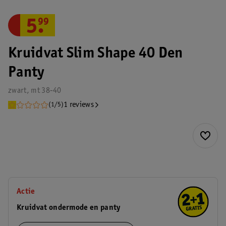
5
.
99
Kruidvat Slim Shape 40 Den
Panty
zwart, mt 38-40
1 reviews
(1/5)
Actie
Kruidvat ondermode en panty