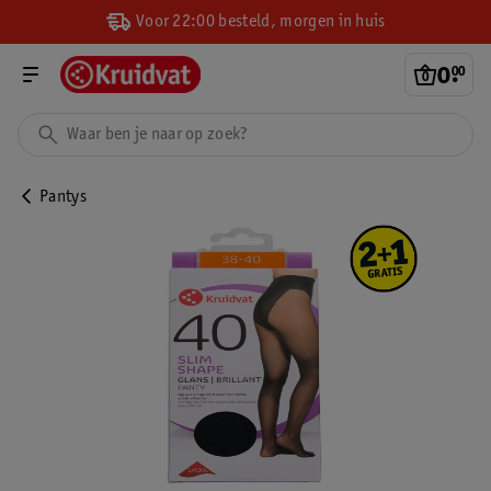
Voor 22:00 besteld, morgen in huis
0
.
00
Pantys