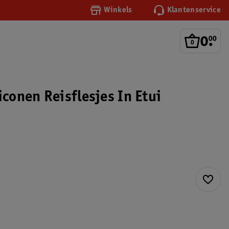
Winkels
Klantenservice
0
.
00
iconen Reisflesjes In Etui