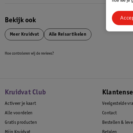
hoe we je 
Acce
Bekijk ook
Meer
Kruidvat
Alle Reisartikelen
Hoe controleren wij de reviews?
Kruidvat Club
Klantense
Activeer je kaart
Veelgestelde vr
Alle voordelen
Contact
Gratis producten
Bestellen & lev
Mijn Kruidvat
Betalen