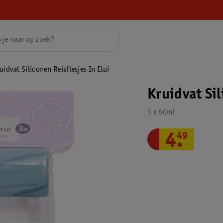
uidvat Siliconen Reisflesjes In Etui
Kruidvat Sil
3 x 60ml
4
.
49