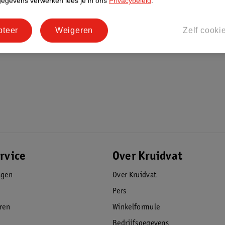
gegevens verwerken lees je in ons
Privacybeleid
.
pteer
Weigeren
Zelf cooki
rvice
Over Kruidvat
agen
Over Kruidvat
Pers
eren
Winkelformule
Bedrijfsgegevens