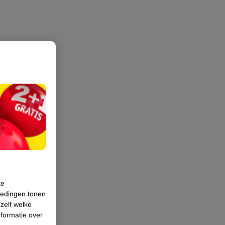
te
iedingen tonen
 zelf welke
formatie over