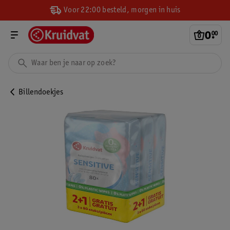
Voor 22:00 besteld, morgen in huis
0
.
00
Billendoekjes