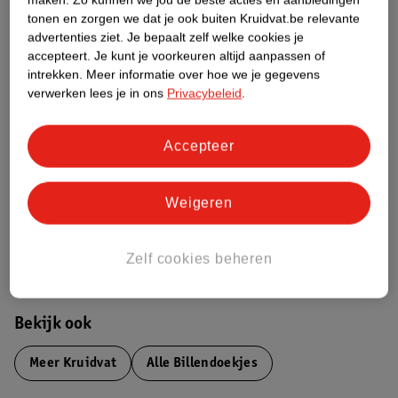
Productinformatie
tonen en zorgen we dat je ook buiten Kruidvat.be relevante
advertenties ziet.
Je bepaalt zelf welke cookies je
accepteert.
Je kunt je voorkeuren altijd aanpassen of
Etiketinformatie
intrekken.
Meer informatie over hoe we je gegevens
verwerken lees je in ons
Privacybeleid
.
Nature Impact Score
Accepteer
Dit product heeft (nog) geen Nature
Impact Score.
Meer informatie
Weigeren
Bestel & Bezorginformatie
Zelf cookies beheren
Bekijk ook
Meer
Kruidvat
Alle Billendoekjes