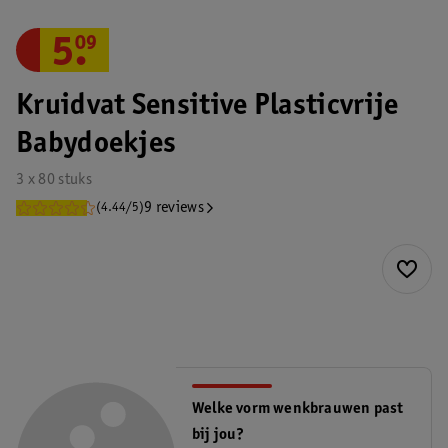
5
.
09
Kruidvat Sensitive Plasticvrije
Babydoekjes
3 x 80 stuks
9 reviews
(4.44/5)
Welke vorm wenkbrauwen past
bij jou?