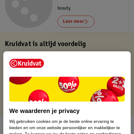
beauty
Lees meer
Kruidvat is altijd voordelig
Gratis ophalen in de winkel
Op werkdagen voor 22:00 uur besteld, volgende dag in huis
Gratis thuisbezorgd vanaf 50.00
Gratis retourneren binnen 30 dagen
Gratis punten met je Kruidvat kaart
We waarderen je privacy
Wij gebruiken cookies om je de beste online ervaring te
Over dit product
bieden en om onze website persoonlijker en makkelijker te
maken.
Zo kunnen we jou de beste acties en aanbiedingen