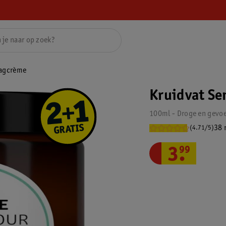
Dagcrème
Kruidvat Se
100ml - Droge en gevoe
38 
(4.71/5)
3
.
99