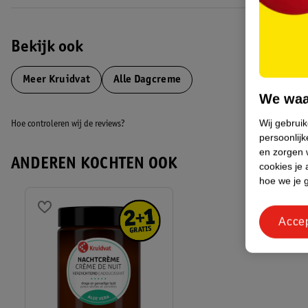
Bekijk ook
Meer
Kruidvat
Alle Dagcreme
We waa
Wij gebrui
Hoe controleren wij de reviews?
persoonlijk
en zorgen w
ANDEREN KOCHTEN OOK
cookies je 
hoe we je 
Acce