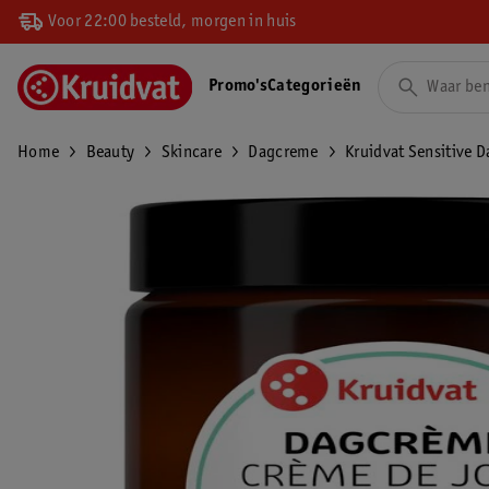
Voor 22:00 besteld, morgen in huis
Promo's
Categorieën
Home
Beauty
Skincare
Dagcreme
Kruidvat Sensitive 