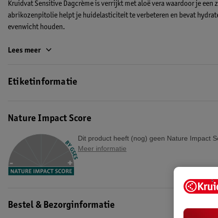
Kruidvat Sensitive Dagcrème is verrijkt met aloë vera waardoor je een z
abrikozenpitolie helpt je huidelasticiteit te verbeteren en bevat hydr
evenwicht houden.
Kruidvat Sensitive Dagcrème is dermatologisch goedgekeurd.
Lees meer
EAN code:8720674341897,8720674362816
Etiketinformatie
Nature Impact Score
Dit product heeft (nog) geen Nature Impact S
Meer informatie
Bestel & Bezorginformatie