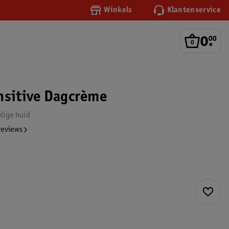
Winkels
Klantenservice
0
.
00
nsitive Dagcrème
lige huid
reviews