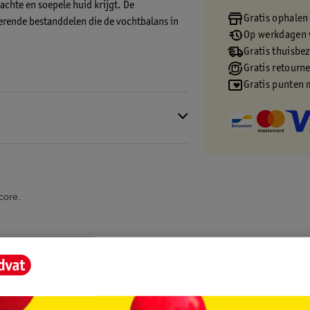
achte en soepele huid krijgt. De
Gratis ophalen
aterende bestanddelen die de vochtbalans in
Op werkdagen v
Gratis thuisbe
Gratis retourn
Gratis punten 
core.