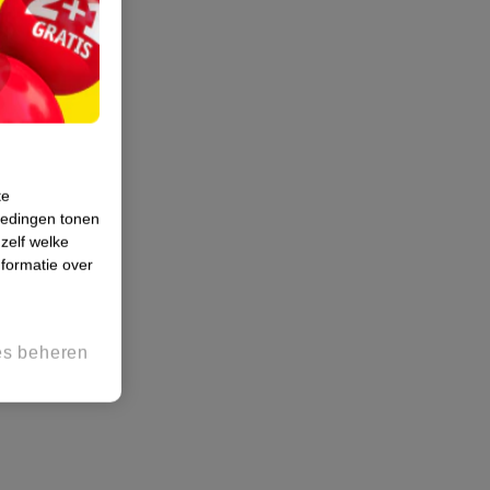
te
iedingen tonen
 zelf welke
formatie over
es beheren