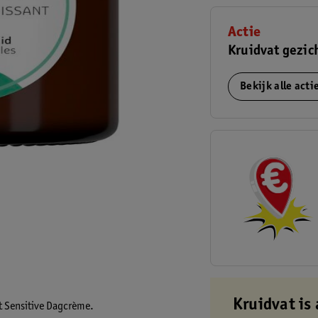
Actie
Kruidvat gezic
Bekijk alle act
Kruidvat is 
at Sensitive Dagcrème.