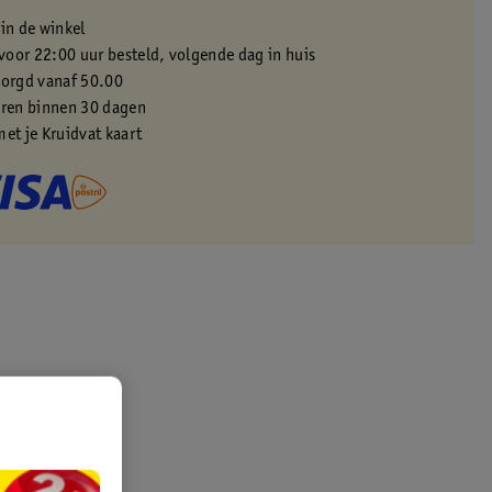
 in de winkel
oor 22:00 uur besteld, volgende dag in huis
zorgd vanaf 50.00
eren binnen 30 dagen
met je Kruidvat kaart