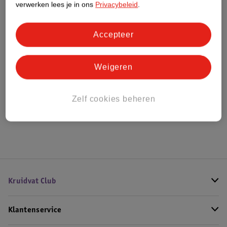
verwerken lees je in ons
Privacybeleid
.
Bestel & Bezorginformatie
Accepteer
Weigeren
Bekijk ook
Meer
Kruidvat
Alle Handzeep
Zelf cookies beheren
Hoe controleren wij de reviews?
Kruidvat Club
Klantenservice