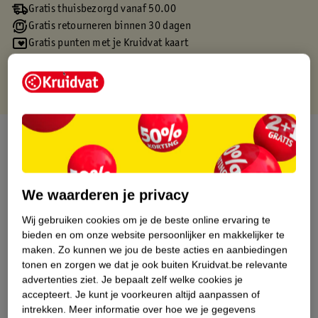
Gratis thuisbezorgd vanaf 50.00
Gratis retourneren binnen 30 dagen
Gratis punten met je Kruidvat kaart
Over dit product
Productinformatie
We waarderen je privacy
Etiketinformatie
Wij gebruiken cookies om je de beste online ervaring te
bieden en om onze website persoonlijker en makkelijker te
maken.
Zo kunnen we jou de beste acties en aanbiedingen
Nature Impact Score
tonen en zorgen we dat je ook buiten Kruidvat.be relevante
Dit product heeft (nog) geen Nature
advertenties ziet.
Je bepaalt zelf welke cookies je
Impact Score.
accepteert.
Je kunt je voorkeuren altijd aanpassen of
Meer informatie
intrekken.
Meer informatie over hoe we je gegevens