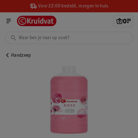
Voor 22:00 besteld, morgen in huis
0
.
00
Handzeep