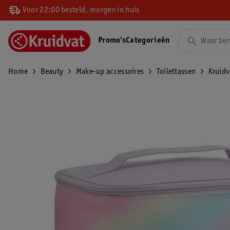
Voor 22:00 besteld, morgen in huis
Promo's
Categorieën
Home
Beauty
Make-up accessoires
Toilettassen
Kruidv