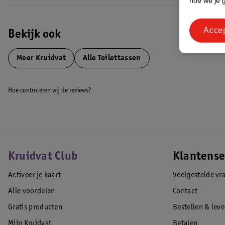
hoe we je 
Acce
Bekijk ook
Meer
Kruidvat
Alle Toilettassen
Hoe controleren wij de reviews?
Kruidvat Club
Klantense
Activeer je kaart
Veelgestelde vr
Alle voordelen
Contact
Gratis producten
Bestellen & lev
Mijn Kruidvat
Betalen