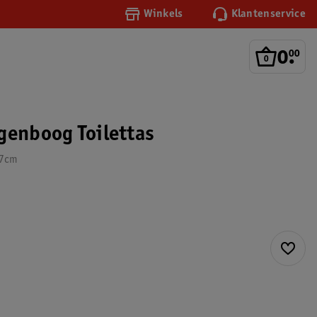
Winkels
Klantenservice
0
.
00
genboog Toilettas
,7cm