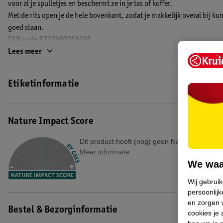
voor al je spulletjes en beschermt ze in je tas of koffer.
Met de rits open je de hele bovenkant, zodat je makkelijk overal bij kunt
goed staan.
EAN code:8722900256395
Lees meer
Etiketinformatie
Nature Impact Score
Dit product heeft (nog) geen Nature Impact S
Meer informatie
We waa
Wij gebrui
persoonlijk
en zorgen w
Bestel & Bezorginformatie
cookies je 