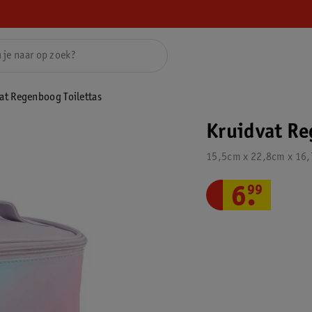
at Regenboog Toilettas
Kruidvat Re
15,5cm x 22,8cm x 16
6
.
99