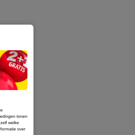
te
iedingen tonen
 zelf welke
formatie over