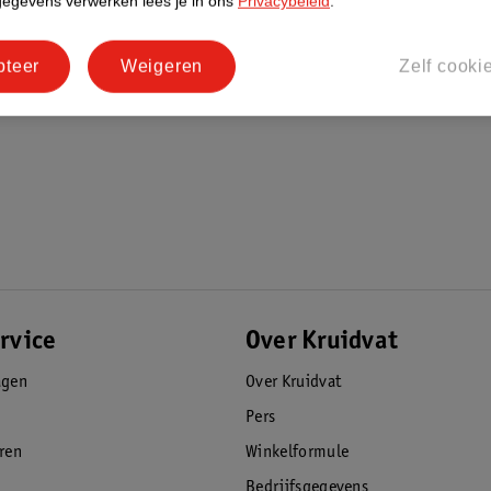
gegevens verwerken lees je in ons
Privacybeleid
.
pteer
Weigeren
Zelf cooki
rvice
Over Kruidvat
agen
Over Kruidvat
Pers
eren
Winkelformule
Bedrijfsgegevens