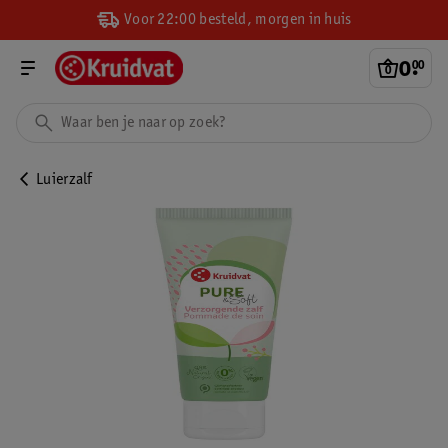
Voor 22:00 besteld, morgen in huis
0
.
00
Luierzalf