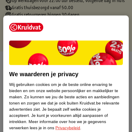
Op werkdagen voor 22:00 uur besteld, volgende dag in huis
Gratis thuisbezorgd vanaf 50.00
Gratis retourneren binnen 30 dagen
Gratis punten met je Kruidvat kaart
Over dit product
We waarderen je privacy
Productinformatie
Wij gebruiken cookies om je de beste online ervaring te
bieden en om onze website persoonlijker en makkelijker te
Etiketinformatie
maken.
Zo kunnen we jou de beste acties en aanbiedingen
tonen en zorgen we dat je ook buiten Kruidvat.be relevante
Nature Impact Score
advertenties ziet.
Je bepaalt zelf welke cookies je
accepteert.
Je kunt je voorkeuren altijd aanpassen of
Dit product heeft (nog) geen Nature
intrekken.
Meer informatie over hoe we je gegevens
Impact Score.
verwerken lees je in ons
Privacybeleid
.
Meer informatie