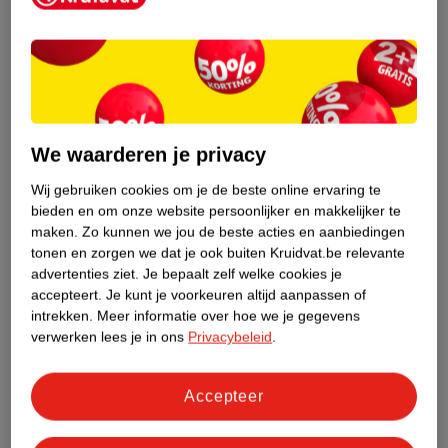
Etiketinformatie
Nature Impact Score
Rood (-) = hoge impact op het milieu.
Groen (+) = lage impact op het milieu.
Gebaseerd op wereldwijde
We waarderen je privacy
gemiddelden.
Wij gebruiken cookies om je de beste online ervaring te
bieden en om onze website persoonlijker en makkelijker te
Nature Impact Score: 55%
maken.
Zo kunnen we jou de beste acties en aanbiedingen
Gemiddelde voor Eerste Hulp: 36%
tonen en zorgen we dat je ook buiten Kruidvat.be relevante
Hogere score betekent lagere impact
advertenties ziet.
Je bepaalt zelf welke cookies je
accepteert.
Je kunt je voorkeuren altijd aanpassen of
intrekken.
Meer informatie over hoe we je gegevens
Bestel & Bezorginformatie
verwerken lees je in ons
Privacybeleid
.
Aanvullende informatie
Accepteer