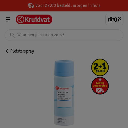
Voor 22:00 besteld, morgen in huis
0
.
00
Pleisterspray