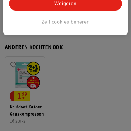
Weigeren
Bekijk ook
Meer
Kruidvat
Alle Pleisterspray
Zelf cookies beheren
Hoe controleren wij de reviews?
ANDEREN KOCHTEN OOK
1
.
99
Kruidvat Katoen
Gaaskompressen
16 stuks