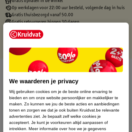
Gratis ophalen in de winkel
Op werkdagen voor 22:00 uur besteld, volgende dag in huis
Gratis thuisbezorgd vanaf 50.00
Gratis retourneren binnen 30 dagen
Gratis punten met je Kruidvat kaart
Over dit product
We waarderen je privacy
Productinformatie
Wij gebruiken cookies om je de beste online ervaring te
bieden en om onze website persoonlijker en makkelijker te
Etiketinformatie
maken.
Zo kunnen we jou de beste acties en aanbiedingen
tonen en zorgen we dat je ook buiten Kruidvat.be relevante
Nature Impact Score
advertenties ziet.
Je bepaalt zelf welke cookies je
accepteert.
Je kunt je voorkeuren altijd aanpassen of
Dit product heeft (nog) geen Nature
intrekken.
Meer informatie over hoe we je gegevens
Impact Score.