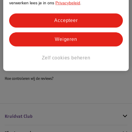
verwerken lees je in ons
Privacybeleid
.
Meer informatie
Accepteer
Bestel & Bezorginformatie
Weigeren
Bekijk ook
Zelf cookies beheren
Meer
Kruidvat
Alle Luierbroekjes maat 7
Hoe controleren wij de reviews?
Kruidvat Club