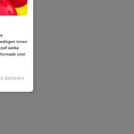
te
iedingen tonen
 zelf welke
formatie over
es beheren