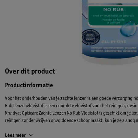
Over dit product
Productinformatie
Voor het onderhouden van je zachte lenzen is een goede verzorging no
Rub Lenzenvloeistof is een complete vloeistof voor het reinigen, desin
Kruidvat Opticare Zachte Lenzen No Rub Vloeistof is geschikt om je len
reinigen zonder wrijven onvoldoende schoonmaakt, kun je ze alsnog 
Hoe gebruik je Kruidvat Opticare No Rub All-in-One Lenzenvloei
Lees meer