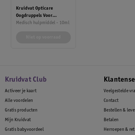
Kruidvat Opticare
Oogdruppels Voor
Gevoelige Ogen
Medisch hulpmiddel - 10ml
Niet op voorraad
Kruidvat Club
Klantense
Activeer je kaart
Veelgestelde vr
Alle voordelen
Contact
Gratis producten
Bestellen & lev
Mijn Kruidvat
Betalen
Gratis babyvoordeel
Herroepen & re