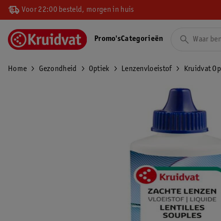
Voor 22:00 besteld, morgen in huis
Promo's
Categorieën
Home
Gezondheid
Optiek
Lenzenvloeistof
Kruidvat Op