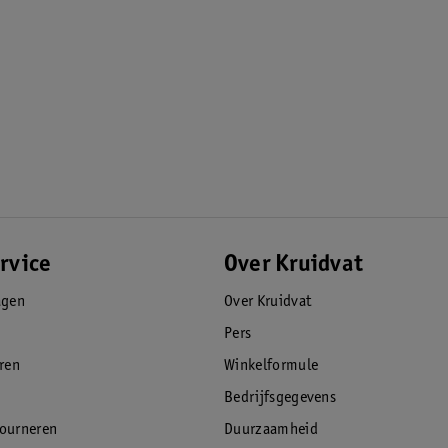
rvice
Over Kruidvat
agen
Over Kruidvat
Pers
eren
Winkelformule
Bedrijfsgegevens
tourneren
Duurzaamheid