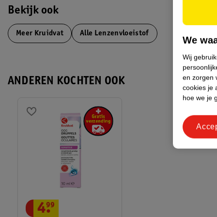
Bekijk ook
Meer
Kruidvat
Alle Lenzenvloeistof
We waa
Wij gebrui
persoonlijk
en zorgen w
ANDEREN KOCHTEN OOK
cookies je 
hoe we je 
Acce
4
.
99