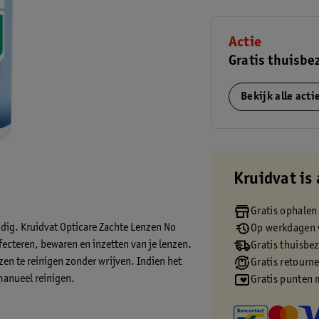
Actie
Gratis thuisbe
Bekijk alle act
Kruidvat is 
Gratis ophalen
dig. Kruidvat Opticare Zachte Lenzen No
Op werkdagen v
fecteren, bewaren en inzetten van je lenzen.
Gratis thuisbe
zen te reinigen zonder wrijven. Indien het
Gratis retourn
manueel reinigen.
Gratis punten 
stof voor Zachte Lenzen?