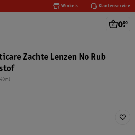
Winkels
Klantenservice
0
.
00
ticare Zachte Lenzen No Rub
stof
240ml