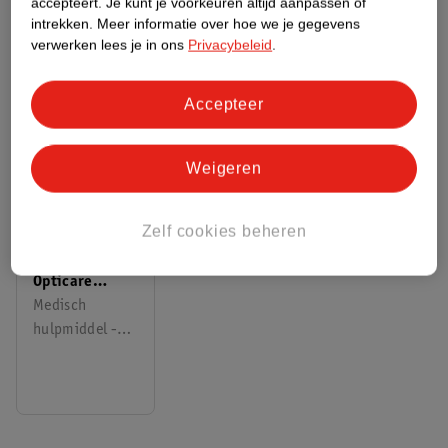
accepteert.
Je kunt je voorkeuren altijd aanpassen of
intrekken.
Meer informatie over hoe we je gegevens
verwerken lees je in ons
Privacybeleid
.
ANDEREN KOCHTEN OOK
Accepteer
Weigeren
4
.
29
Zelf cookies beheren
Kruidvat
Opticare
Cleaner Step 1
Medisch
hulpmiddel -
40ml