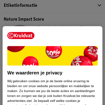
Etiketinformatie
Nature Impact Score
Dit product heeft (nog) geen Nature
Impact Score.
Meer informatie
Bestel & Bezorginformatie
Aanvullende informatie
We waarderen je privacy
Wij gebruiken cookies om je de beste online ervaring te
bieden en om onze website persoonlijker en makkelijker te
Bekijk ook
maken.
Zo kunnen we jou de beste acties en aanbiedingen
tonen en zorgen we dat je ook buiten Kruidvat.be relevante
Meer
Kruidvat
Alle Lenzenvloeistof
advertenties ziet.
Je bepaalt zelf welke cookies je