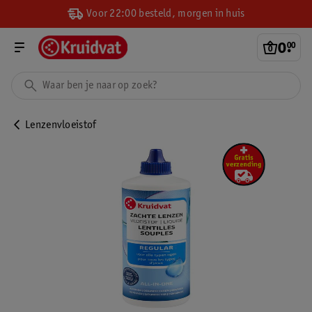
Voor 22:00 besteld, morgen in huis
0
.
00
Lenzenvloeistof