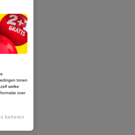
te
iedingen tonen
 zelf welke
formatie over
es beheren