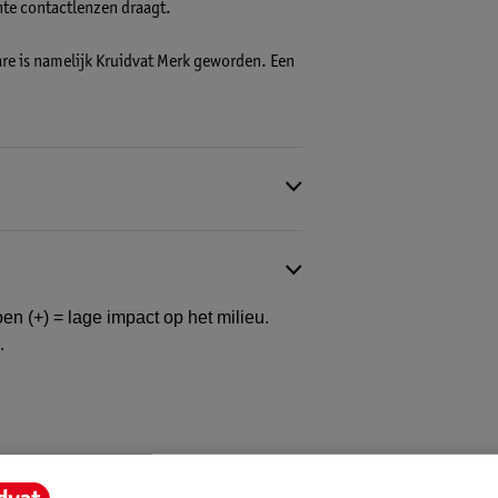
hte contactlenzen draagt.
are is namelijk Kruidvat Merk geworden. Een
en (+) = lage impact op het milieu.
.