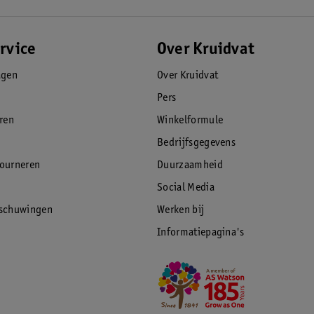
rvice
Over Kruidvat
agen
Over Kruidvat
Pers
eren
Winkelformule
Bedrijfsgegevens
tourneren
Duurzaamheid
Social Media
rschuwingen
Werken bij
Informatiepagina's