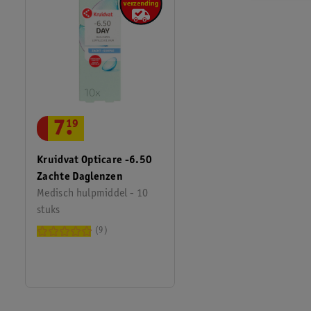
7
.
19
Kruidvat Opticare -6.50
Zachte Daglenzen
Medisch hulpmiddel - 10
stuks
9