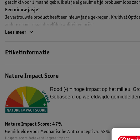
geschikt voor 1 maand gebruik als je al geruime tijd probleemloos zac
Een nieuw jasje!
Je vertrouwde product heeft een nieuw jasje gekregen. Kruidvat Optic
andere naam, maar dezelfde kwaliteit en prijs!
EAN code:4719879683103,8717333991784
Lees meer
Etiketinformatie
Nature Impact Score
Rood (-) = hoge impact op het milieu. Gro
Gebaseerd op wereldwijde gemiddelden
Nature Impact Score: 47%
Gemiddelde voor Mechanische Anticonceptiva: 42%
Hogere score betekent lagere impact