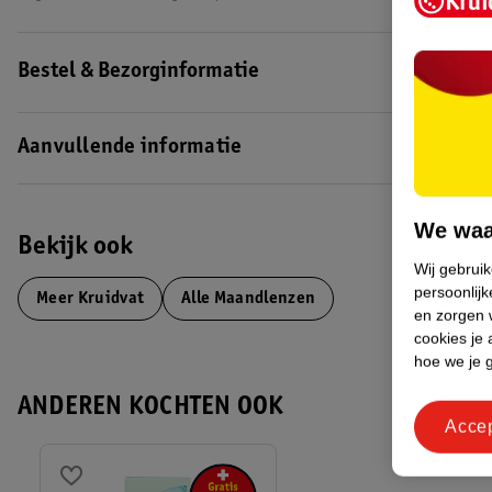
Bestel & Bezorginformatie
Aanvullende informatie
We waa
Bekijk ook
Wij gebrui
persoonlijk
Meer
Kruidvat
Alle Maandlenzen
en zorgen w
cookies je 
hoe we je 
ANDEREN KOCHTEN OOK
Acce