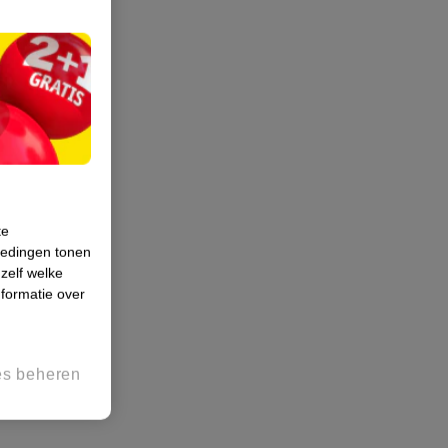
te
iedingen tonen
 zelf welke
formatie over
es beheren