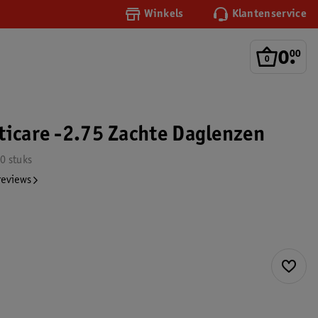
Winkels
Klantenservice
0
.
00
ticare -2.75 Zachte Daglenzen
0 stuks
reviews