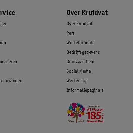
rvice
Over Kruidvat
agen
Over Kruidvat
Pers
eren
Winkelformule
Bedrijfsgegevens
tourneren
Duurzaamheid
Social Media
rschuwingen
Werken bij
Informatiepagina's