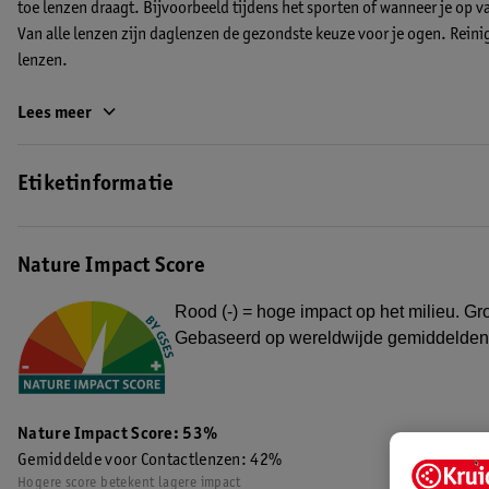
toe lenzen draagt. Bijvoorbeeld tijdens het sporten of wanneer je op v
Van alle lenzen zijn daglenzen de gezondste keuze voor je ogen. Reinig
lenzen.
Een nieuw jasje!
Lees meer
Je vertrouwde product heeft een nieuw jasje gekregen. Kruidvat Optic
andere naam, maar dezelfde kwaliteit en prijs!
Etiketinformatie
EAN code:4719879682823,8717333475833
Nature Impact Score
Rood (-) = hoge impact op het milieu. Gro
Gebaseerd op wereldwijde gemiddelden
Nature Impact Score: 53%
Gemiddelde voor Contactlenzen: 42%
Hogere score betekent lagere impact