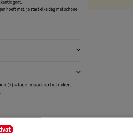
akantie gaat.
en hoeft niet, je start elke dag met schone
are is namelijk Kruidvat Merk geworden. Een
en (+) = lage impact op het milieu.
.