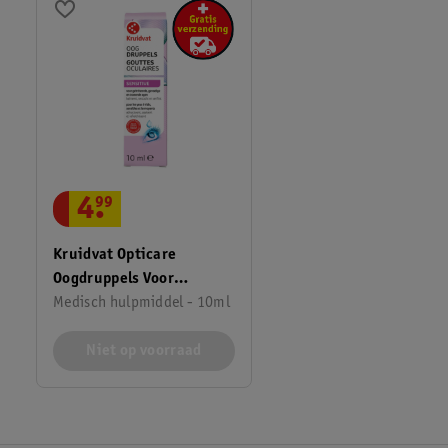
4
.
99
Kruidvat Opticare
Oogdruppels Voor
Gevoelige Ogen
Medisch hulpmiddel - 10ml
Niet op voorraad