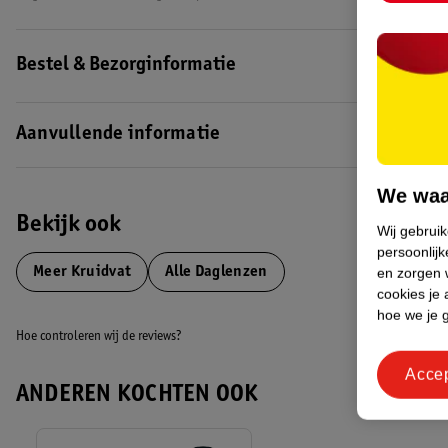
Bestel & Bezorginformatie
Aanvullende informatie
We waa
Bekijk ook
Wij gebrui
persoonlijk
Meer
Kruidvat
Alle Daglenzen
en zorgen w
cookies je 
hoe we je 
Hoe controleren wij de reviews?
Acce
ANDEREN KOCHTEN OOK