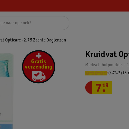
vat Opticare -2.75 Zachte Daglenzen
Kruidvat Op
Medisch hulpmiddel - 1
15 
(4.73/5)
7
.
19