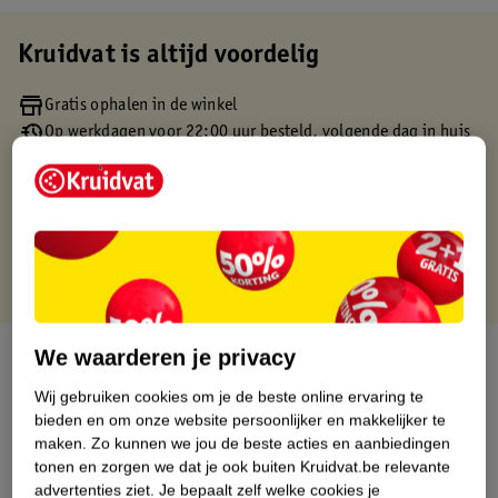
Kruidvat is altijd voordelig
Gratis ophalen in de winkel
Op werkdagen voor 22:00 uur besteld, volgende dag in huis
Gratis thuisbezorgd vanaf 50.00
Gratis retourneren binnen 30 dagen
Gratis punten met je Kruidvat kaart
We waarderen je privacy
Over dit product
Wij gebruiken cookies om je de beste online ervaring te
Productinformatie
bieden en om onze website persoonlijker en makkelijker te
maken.
Zo kunnen we jou de beste acties en aanbiedingen
tonen en zorgen we dat je ook buiten Kruidvat.be relevante
Etiketinformatie
advertenties ziet.
Je bepaalt zelf welke cookies je