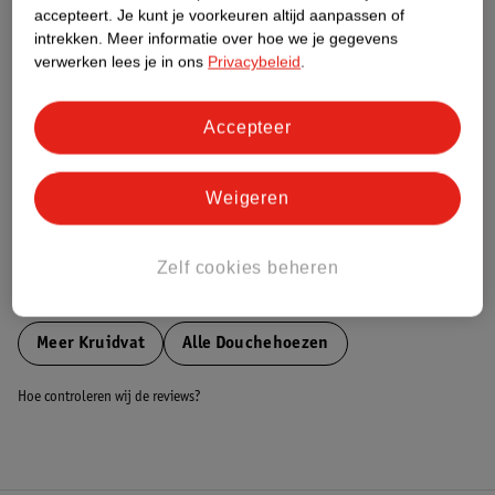
accepteert.
Je kunt je voorkeuren altijd aanpassen of
intrekken.
Meer informatie over hoe we je gegevens
Nature Impact Score
verwerken lees je in ons
Privacybeleid
.
Dit product heeft (nog) geen Nature
Impact Score.
Meer informatie
Accepteer
Weigeren
Bestel & Bezorginformatie
Zelf cookies beheren
Bekijk ook
Meer
Kruidvat
Alle Douchehoezen
Hoe controleren wij de reviews?