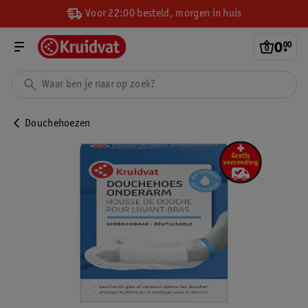
Voor 22:00 besteld, morgen in huis
0
.
00
Douchehoezen