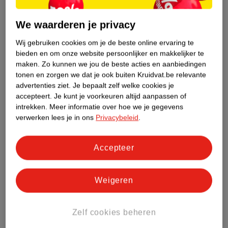
Nature Impact Score
We waarderen je privacy
Dit product heeft (nog) geen Nature
Wij gebruiken cookies om je de beste online ervaring te
Impact Score.
bieden en om onze website persoonlijker en makkelijker te
Meer informatie
maken.
Zo kunnen we jou de beste acties en aanbiedingen
tonen en zorgen we dat je ook buiten Kruidvat.be relevante
advertenties ziet.
Je bepaalt zelf welke cookies je
accepteert.
Je kunt je voorkeuren altijd aanpassen of
Bestel & Bezorginformatie
intrekken.
Meer informatie over hoe we je gegevens
verwerken lees je in ons
Privacybeleid
.
Bekijk ook
Accepteer
Meer
Kruidvat
Alle Hart en of bloedvaten
Weigeren
ANDEREN KOCHTEN OOK
Zelf cookies beheren