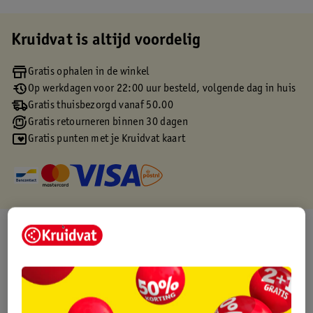
Kruidvat is altijd voordelig
Gratis ophalen in de winkel
Op werkdagen voor 22:00 uur besteld, volgende dag in huis
Gratis thuisbezorgd vanaf 50.00
Gratis retourneren binnen 30 dagen
Gratis punten met je Kruidvat kaart
Over dit product
Productinformatie
Etiketinformatie