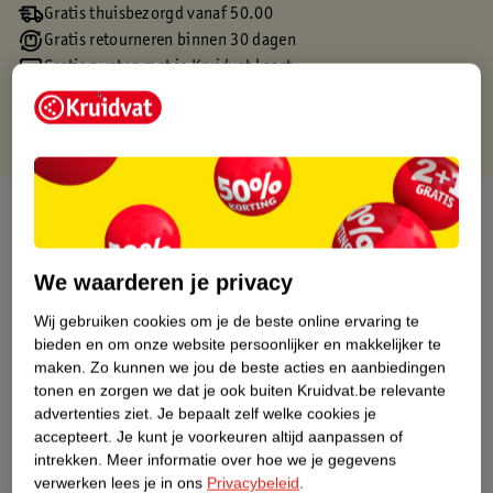
Gratis thuisbezorgd vanaf 50.00
Gratis retourneren binnen 30 dagen
Gratis punten met je Kruidvat kaart
Over dit product
Productinformatie
We waarderen je privacy
Wij gebruiken cookies om je de beste online ervaring te
Etiketinformatie
bieden en om onze website persoonlijker en makkelijker te
maken.
Zo kunnen we jou de beste acties en aanbiedingen
Nature Impact Score
tonen en zorgen we dat je ook buiten Kruidvat.be relevante
advertenties ziet.
Je bepaalt zelf welke cookies je
Dit product heeft (nog) geen Nature
accepteert.
Je kunt je voorkeuren altijd aanpassen of
Impact Score.
intrekken.
Meer informatie over hoe we je gegevens
Meer informatie
verwerken lees je in ons
Privacybeleid
.