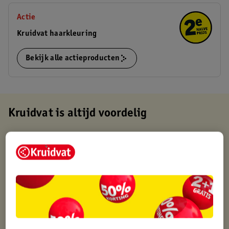
Actie
Kruidvat haarkleuring
Bekijk alle actieproducten
Kruidvat is altijd voordelig
Gratis ophalen in de winkel
Op werkdagen voor 22:00 uur besteld, volgende dag in huis
Gratis thuisbezorgd vanaf 50.00
Gratis retourneren binnen 30 dagen
Gratis punten met je Kruidvat kaart