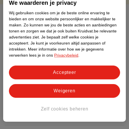
We waarderen je privacy
Over dit product
Wij gebruiken cookies om je de beste online ervaring te
bieden en om onze website persoonlijker en makkelijker te
maken.
Zo kunnen we jou de beste acties en aanbiedingen
Productinformatie
tonen en zorgen we dat je ook buiten Kruidvat.be relevante
advertenties ziet.
Je bepaalt zelf welke cookies je
Etiketinformatie
accepteert.
Je kunt je voorkeuren altijd aanpassen of
intrekken.
Meer informatie over hoe we je gegevens
verwerken lees je in ons
Privacybeleid
.
Nature Impact Score
Rood (-) = hoge impact op het milieu.
Accepteer
Groen (+) = lage impact op het milieu.
Gebaseerd op wereldwijde
gemiddelden.
Weigeren
Nature Impact Score: 62%
Zelf cookies beheren
Gemiddelde voor Haar - Kleurmiddelen: 48%
Hogere score betekent lagere impact