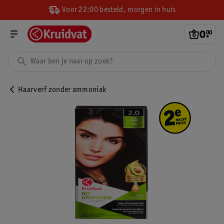
Voor 22:00 besteld, morgen in huis
0
.
00
Haarverf zonder ammoniak