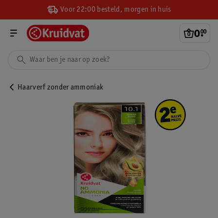
Voor 22:00 besteld, morgen in huis
0
.
00
Haarverf zonder ammoniak