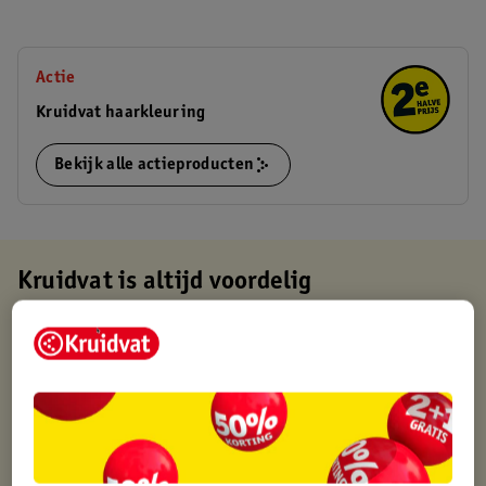
Actie
Kruidvat haarkleuring
Bekijk alle actieproducten
Kruidvat is altijd voordelig
Gratis ophalen in de winkel
Op werkdagen voor 22:00 uur besteld, volgende dag in huis
Gratis thuisbezorgd vanaf 50.00
Gratis retourneren binnen 30 dagen
Gratis punten met je Kruidvat kaart