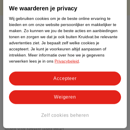
We waarderen je privacy
Wij gebruiken cookies om je de beste online ervaring te
Over dit product
bieden en om onze website persoonlijker en makkelijker te
maken.
Zo kunnen we jou de beste acties en aanbiedingen
tonen en zorgen we dat je ook buiten Kruidvat.be relevante
Productinformatie
advertenties ziet.
Je bepaalt zelf welke cookies je
accepteert.
Je kunt je voorkeuren altijd aanpassen of
Etiketinformatie
intrekken.
Meer informatie over hoe we je gegevens
verwerken lees je in ons
Privacybeleid
.
Nature Impact Score
Accepteer
Rood (-) = hoge impact op het milieu.
Groen (+) = lage impact op het milieu.
Gebaseerd op wereldwijde
Weigeren
gemiddelden.
Zelf cookies beheren
Nature Impact Score: 62%
Gemiddelde voor Haar - Kleurmiddelen: 48%
Hogere score betekent lagere impact