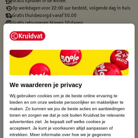
Gratis ophalen in de winkel
Op werkdagen voor 22:00 uur besteld, volgende dag in huis
Gratis thuisbezorgd vanaf 50.00
Gratis retourneren binnen 30 dagen
Gratis punten met je Kruidvat kaart
Over dit product
We waarderen je privacy
Productinformatie
Wij gebruiken cookies om je de beste online ervaring te
bieden en om onze website persoonlijker en makkelijker te
Etiketinformatie
maken.
Zo kunnen we jou de beste acties en aanbiedingen
tonen en zorgen we dat je ook buiten Kruidvat.be relevante
Nature Impact Score
advertenties ziet.
Je bepaalt zelf welke cookies je
accepteert.
Je kunt je voorkeuren altijd aanpassen of
Dit product heeft (nog) geen Nature
intrekken.
Meer informatie over hoe we je gegevens
Impact Score.