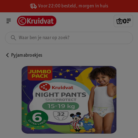
Voor 22:00 besteld, morgen in huis
0
.
00
Pyjamabroekjes