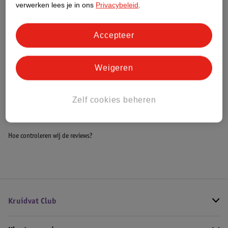
verwerken lees je in ons
Privacybeleid
.
Meer informatie
Accepteer
Bestel & Bezorginformatie
Weigeren
Bekijk ook
Zelf cookies beheren
Meer
Kruidvat
Alle Pyjamabroekjes
Hoe controleren wij de reviews?
Kruidvat Club