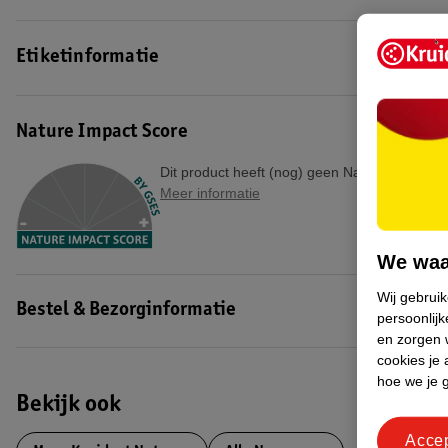
Etiketinformatie
Nature Impact Score
Dit product heeft (nog) geen Nature Impact S
Meer informatie
We waa
Wij gebrui
Bestel & Bezorginformatie
persoonlijk
en zorgen w
cookies je 
hoe we je 
Bekijk ook
Acce