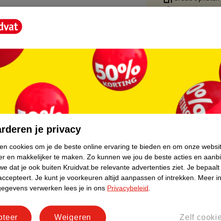
Op werkdagen v
Gratis thuisbe
Gratis retourn
Gratis punten 
core.
rderen je privacy
ken cookies om je de beste online ervaring te bieden en om onze websi
er en makkelijker te maken.
Zo kunnen we jou de beste acties en aanb
e dat je ook buiten Kruidvat.be relevante advertenties ziet.
Je bepaalt
accepteert.
Je kunt je voorkeuren altijd aanpassen of intrekken.
Meer in
gegevens verwerken lees je in ons
Privacybeleid
.
pteer
Weigeren
Zelf cooki