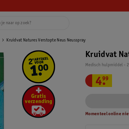
Kruidvat Natures Verstopte Neus Neusspray
Kruidvat Na
Medisch hulpmiddel - 
4
.
99
Momenteel online nie