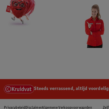
Steeds verrassend, altijd voordelig
Privacybeleid
Disclaimer
Algemene Verkoopvoorwaarden
Zel