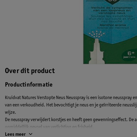
Over dit product
Productinformatie
Kruidvat Natures Verstopte Neus Neusspray is een isotone neusspray e
van een verkoudheid. Het bevochtigt je neus en je geïrriteerde neussli
wijze.
De neusspray verwijdert korstjes en heeft geen gewenningseffect. De 
onmiddellijk gevoel van verlichting en frisheid.
EAN code:8720674217222
Lees meer