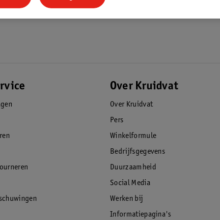
rvice
Over Kruidvat
agen
Over Kruidvat
Pers
eren
Winkelformule
Bedrijfsgegevens
tourneren
Duurzaamheid
Social Media
rschuwingen
Werken bij
Informatiepagina's