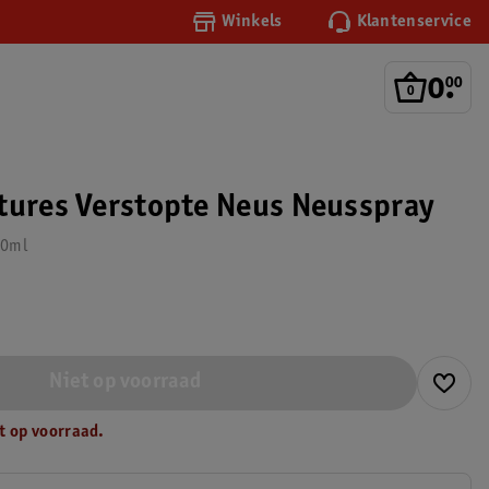
Winkels
Klantenservice
0
.
00
tures Verstopte Neus Neusspray
20ml
Niet op voorraad
t op voorraad.