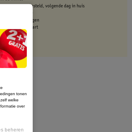
oor 22:00 uur besteld, volgende dag in huis
zorgd vanaf 50.00
eren binnen 30 dagen
met je Kruidvat kaart
te
iedingen tonen
 zelf welke
formatie over
es beheren