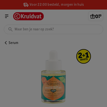
Voor 22:00 besteld, morgen in huis
0
.
00
Serum