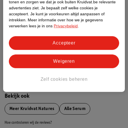
tonen en zorgen we dat je ook buiten Kruidvat.be relevante
advertenties ziet.
Je bepaalt zelf welke cookies je
Etiketinformatie
accepteert.
Je kunt je voorkeuren altijd aanpassen of
intrekken.
Meer informatie over hoe we je gegevens
verwerken lees je in ons
Privacybeleid
.
Nature Impact Score
Dit product heeft (nog) geen Nature
Accepteer
Impact Score.
Meer informatie
Weigeren
Bestel & Bezorginformatie
Zelf cookies beheren
Bekijk ook
Meer
Kruidvat Natures
Alle Serum
Hoe controleren wij de reviews?