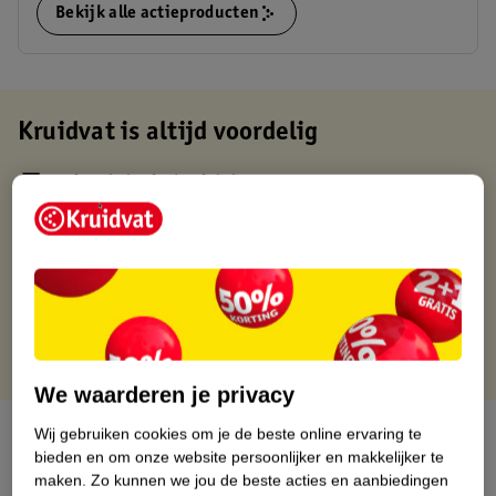
Bekijk alle actieproducten
Kruidvat is altijd voordelig
Gratis ophalen in de winkel
Op werkdagen voor 22:00 uur besteld, volgende dag in huis
Gratis thuisbezorgd vanaf 50.00
Gratis retourneren binnen 30 dagen
Gratis punten met je Kruidvat kaart
We waarderen je privacy
Over dit product
Wij gebruiken cookies om je de beste online ervaring te
bieden en om onze website persoonlijker en makkelijker te
maken.
Zo kunnen we jou de beste acties en aanbiedingen
Productinformatie