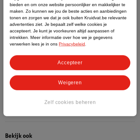
bieden en om onze website persoonlijker en makkelijker te
maken.
Zo kunnen we jou de beste acties en aanbiedingen
Etiketinformatie
tonen en zorgen we dat je ook buiten Kruidvat.be relevante
advertenties ziet.
Je bepaalt zelf welke cookies je
accepteert.
Je kunt je voorkeuren altijd aanpassen of
Nature Impact Score
intrekken.
Meer informatie over hoe we je gegevens
Rood (-) = hoge impact op het milieu.
verwerken lees je in ons
Privacybeleid
.
Groen (+) = lage impact op het milieu.
Gebaseerd op wereldwijde
Accepteer
gemiddelden.
Nature Impact Score: 62%
Weigeren
Gemiddelde voor Producten voor Lichaamsreiniging: 49%
Hogere score betekent lagere impact
Zelf cookies beheren
Bestel & Bezorginformatie
Bekijk ook