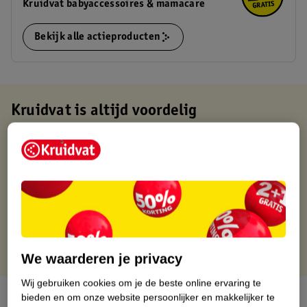
Kruidvat babyaccessoires & mamacare
Bekijk alle actieproducten
Kruidvat is altijd voordelig
Gratis ophalen in de winkel
Op werkdagen voor 22:00 uur besteld, volgende dag in huis
Gratis thuisbezorgd vanaf 50.00
Gratis retourneren binnen 30 dagen
Gratis punten met je Kruidvat kaart
We waarderen je privacy
Wij gebruiken cookies om je de beste online ervaring te
Over dit product
bieden en om onze website persoonlijker en makkelijker te