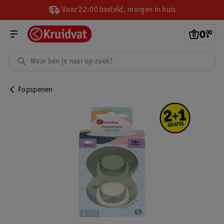
Voor 22:00 besteld, morgen in huis
0
.
00
Fopspenen