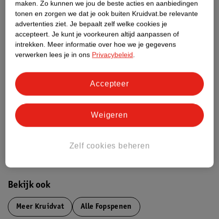
maken.
Zo kunnen we jou de beste acties en aanbiedingen
tonen en zorgen we dat je ook buiten Kruidvat.be relevante
Productinformatie
advertenties ziet.
Je bepaalt zelf welke cookies je
accepteert.
Je kunt je voorkeuren altijd aanpassen of
Etiketinformatie
intrekken.
Meer informatie over hoe we je gegevens
verwerken lees je in ons
Privacybeleid
.
Nature Impact Score
Accepteer
Dit product heeft (nog) geen Nature
Impact Score.
Meer informatie
Weigeren
Zelf cookies beheren
Bestel & Bezorginformatie
Bekijk ook
Meer
Kruidvat
Alle Fopspenen