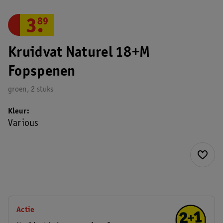
3
.
89
Kruidvat Naturel 18+M
Fopspenen
groen, 2 stuks
Kleur
Various
Actie